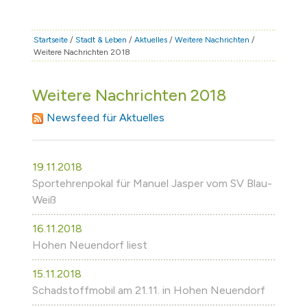
STADT & LEBEN
RATHAUS & POLITIK
Startseite
/
Stadt & Leben
/
Aktuelles
/
Weitere Nachrichten
/
Weitere Nachrichten 2018
BÜRGERSERVICE
FAMILIE & BILDUNG
Weitere Nachrichten 2018
TOURISMUS
Newsfeed für Aktuelles
BAUEN & WIRTSCHAFT
19.11.2018
Sportehrenpokal für Manuel Jasper vom SV Blau-
Weiß
16.11.2018
Hohen Neuendorf liest
15.11.2018
Schadstoffmobil am 21.11. in Hohen Neuendorf