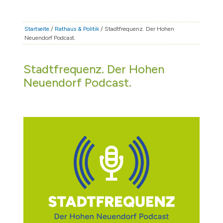
STADT & LEBEN
RATHAUS & POLITIK
Startseite
/
Rathaus & Politik
/ Stadtfrequenz. Der Hohen
Neuendorf Podcast.
BÜRGERSERVICE
FAMILIE & BILDUNG
Stadtfrequenz. Der Hohen
TOURISMUS
Neuendorf Podcast.
BAUEN & WIRTSCHAFT