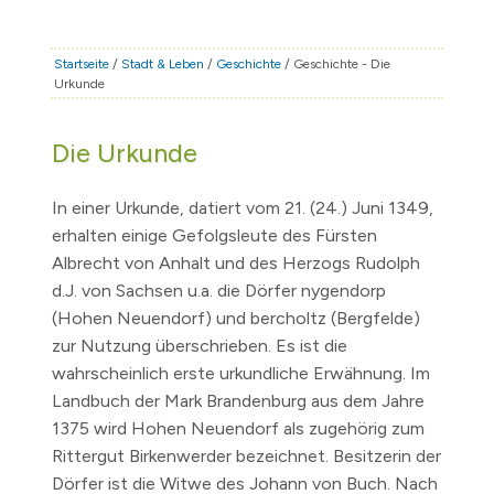
STADT & LEBEN
RATHAUS & POLITIK
Startseite
/
Stadt & Leben
/
Geschichte
/ Geschichte - Die
Urkunde
BÜRGERSERVICE
FAMILIE & BILDUNG
Die Urkunde
TOURISMUS
BAUEN & WIRTSCHAFT
In einer Urkunde, datiert vom
21. (24.) Juni 1349,
erhalten einige Gefolgsleute des Fürsten
Albrecht von Anhalt und des Herzogs Rudolph
d.J. von Sachsen u.a. die Dörfer nygendorp
(Hohen Neuendorf) und bercholtz (Bergfelde)
zur Nutzung überschrieben. Es ist die
wahrscheinlich erste urkundliche Erwähnung. Im
Landbuch der Mark Brandenburg aus dem Jahre
1375
wird Hohen Neuendorf als zugehörig zum
Rittergut Birkenwerder bezeichnet. Besitzerin der
Dörfer ist die Witwe des Johann von Buch. Nach