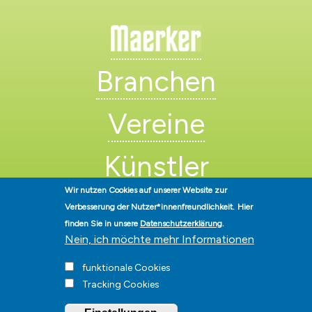
Branchen
Vereine
Künstler
Wir nutzen Cookies auf unserer Website zur
Verbesserung der Nutzer*innenfreundlichkeit.
Hier
finden Sie in unsere
Datenschutzerklärung
.
Nein, ich möchte mehr Informationen
funktionale Cookies
Stadt Hohen Neuendorf • Oranienburger Str. 2 • 16540 Hohen
Tracking Cookies
Neuendorf • Telefon
03303-528-0
• E-Mail:
info@hohen-neuendorf.de
Impressum
|
Presse
|
Datenschutz
|
Barrierefreiheit
|
Hinweisgeberschutz
|