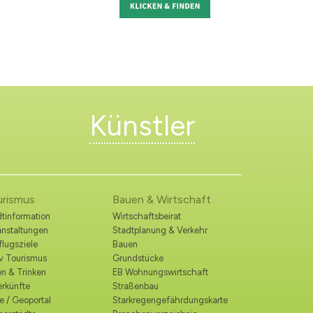
Künstler
urismus
Bauen & Wirtschaft
tinformation
Wirtschaftsbeirat
anstaltungen
Stadtplanung & Verkehr
lugsziele
Bauen
iv Tourismus
Grundstücke
n & Trinken
EB Wohnungswirtschaft
erkünfte
Straßenbau
e / Geoportal
Starkregengefährdungskarte