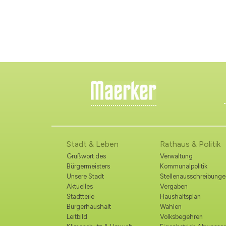
Stadt & Leben
Rathaus & Politik
Grußwort des
Verwaltung
Bürgermeisters
Kommunalpolitik
Unsere Stadt
Stellenausschreibunge
Aktuelles
Vergaben
Stadtteile
Haushaltsplan
Bürgerhaushalt
Wahlen
Leitbild
Volksbegehren