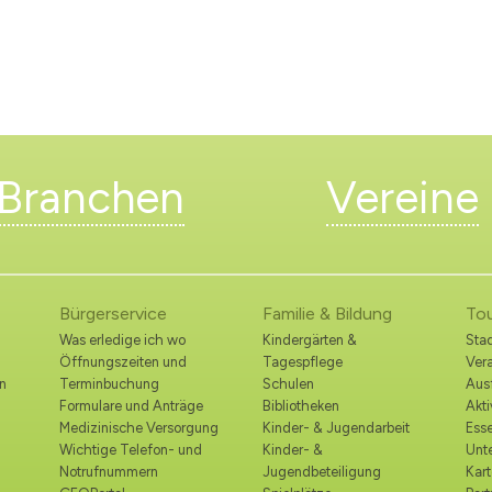
Branchen
Vereine
Bürgerservice
Familie & Bildung
To
Was erledige ich wo
Kindergärten &
Stad
Öffnungszeiten und
Tagespflege
Ver
n
Terminbuchung
Schulen
Ausf
Formulare und Anträge
Bibliotheken
Akt
Medizinische Versorgung
Kinder- & Jugendarbeit
Esse
Wichtige Telefon- und
Kinder- &
Unt
Notrufnummern
Jugendbeteiligung
Kart