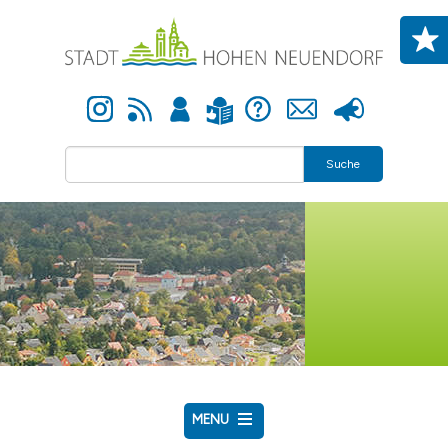
Direkt zum Inhalt
Instagram
Newsfeed
Anmelden
Hilfe
Kontakt
Presse
Leichte Sprache
Suche
MENU