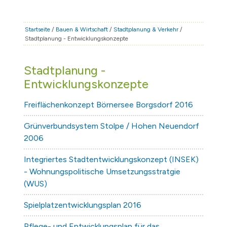
STADT & LEBEN
RATHAUS & POLITIK
Startseite
/
Bauen & Wirtschaft
/
Stadtplanung & Verkehr
/
Stadtplanung - Entwicklungskonzepte
BÜRGERSERVICE
FAMILIE & BILDUNG
Stadtplanung -
TOURISMUS
Entwicklungskonzepte
BAUEN & WIRTSCHAFT
Freiflächenkonzept Börnersee Borgsdorf 2016
Grünverbundsystem Stolpe / Hohen Neuendorf
2006
Integriertes Stadtentwicklungskonzept (INSEK)
- Wohnungspolitische Umsetzungsstratgie
(WUS)
Spielplatzentwicklungsplan 2016
Pflege- und Entwicklungsplan für das