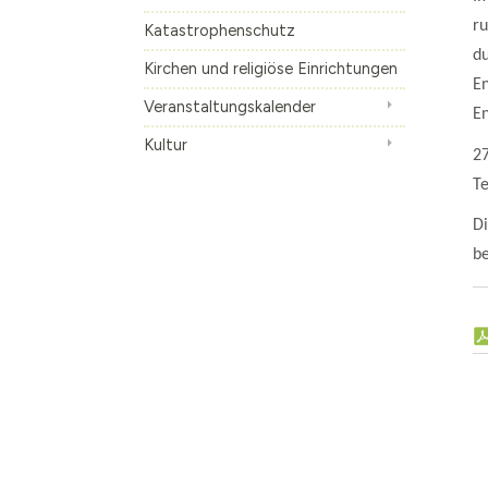
r
Katastrophenschutz
Die S-Bahn
Inhalte anzeige
du
Altes Künstlerv
Kirchen und religiöse Einrichtungen
E
Skulpturen Bou
Veranstaltungskalender
En
Kultur
27
T
Di
be