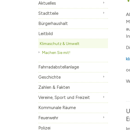
Aktuelles
Bürgerhaushalt
Haushaltsplan
Borgsdorf
Stadtteile
A
Leitbild
Wahlen
Bergfelde
M
Bürgerhaushalt
Klimaschutz & Umwelt
Volksbegehren
Stolpe
Machen Sie mit
a
Leitbild
I
Fahrradabstellanlage
Eigenbetrieb A
Klimaschutz & Umwelt
Geschichte
Stadtfrequenz.
Hohen Neuendo
D
Machen Sie mit!
Zahlen & Fakten
Presse
Borgsdorf
k
Vereine, Sport und Freizeit
Gleichstellung
Bergfelde
Vereinsverzeich
Fahrradabstellanlage
o
Kommunale Räume
Nordbahnnachr
Stolpe
Sportstätten
Allgemeine Nut
Geschichte
W
Feuerwehr
Amtsblatt
Die Urkunde
Sportförderun
Bürgerhaus Sto
Wichtige Tele
Zahlen & Fakten
Polizei
Ortsrecht / Be
Die ersten Lehr
Öffentliche Rä
Löschzug Hohe
Vereine, Sport und Freizeit
Katastrophenschutz
Ehrenbürger
Böse Mädchen ..
Löschzug Bergf
Kommunale Räume
U
Kirchen und religiöse Einrichtungen
Das Krankenhau
Löschzug Borg
Feuerwehr
E
Veranstaltungskalender
Der 17. Juni 195
Registrieren Ve
Polizei
Kultur
Der Mauerbau
Künstlerverzeic
Im