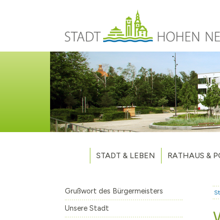
Direkt zum Inhalt
STADT & LEBEN
RATHAUS & P
Grußwort des Bürgermeisters
Verwaltung
Unsere Stadt
Kommunalpoliti
Grußwort des Bürgermeisters
St
Aktuelles
Stellenausschr
Weitere Nachri
Unsere Stadt
Stadtteile
Vergaben
Hohen Neuendo