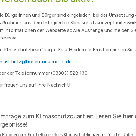
SVV und Ausschüsse - Liveübertragung und Aufzeichnu
Wichtige Telefon- und Notrufnummern
Kinder- & Jugendbeteiligung
Mobil
Essen
lle Bürgerinnen und Bürger sind eingeladen, bei der Umsetzung
Bundestagswahl 2025
GEOPortal
Geoportal Direkt
Spielplätze
Unter
aßnahmen aus dem Integrierten Klimaschutzkonzept mitzuwirk
!
Wahl des Rates für Sorben/Wenden 2024
Standesamt
Geodaten/-dienste
Musikschule Hohen Neuendorf e.
Karte
uf Informationen der Webseite sowie Aushänge und melden Sie
nteresse.
bwasser
Landtagswahlen 2024
Schiedsstelle
Infrastrukturknoten
Volkshochschule
Partn
 Der Hohen Neuendorf Podcast.
rf
Kommunalwahlen und Europawahl 2024
Abfallentsorgung
(Schul)Sozialarbeit
ie Klimaschutzbeauftragte Frau Heiderose Ernst erreichen Sie u
Bürgermeisterwahl 2023
Publikationen
Maerker Online
Behindertenbeauftragte
limaschutz@hohen-neuendorf.de
nis
Landratswahl 2021
Offene Kinder- und Jugendtreff
Wasse
der der Telefonnummer (03303) 528 130.
ichten
zungsbedingungen für öffentliche Räume
Bundestagswahl 2021
Seniorenbeirat
LÜCKE
ir freuen uns auf Ihre Nachricht!
g
lpe
fonnummern
Landtagswahlen 2019
Seniorenlotse
Jugen
kanntmachungen
erinnen
ume
n Neuendorf
Allgemeine Bekanntmachungen
Teilhabe
.
elde
Archiv
mfrage zum Klimaschutzquartier: Lesen Sie hier 
s
sdorf
Eigenbetrieb Abwasser und Eigenbetrieb Wohnungswirt
rgebnisse!
3
ranstalter
Haushalt und Jahresabschluss
hnis
Satzungen, Richtlinien und Ordnungen
 Rahmen der Erarbeitung eines Klimaschutzkonzeptes für das Unter