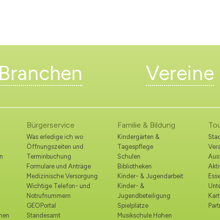
Branchen
Vereine
Bürgerservice
Familie & Bildung
To
Was erledige ich wo
Kindergärten &
Stad
Öffnungszeiten und
Tagespflege
Ver
n
Terminbuchung
Schulen
Ausf
Formulare und Anträge
Bibliotheken
Akt
Medizinische Versorgung
Kinder- & Jugendarbeit
Esse
Wichtige Telefon- und
Kinder- &
Unt
Notrufnummern
Jugendbeteiligung
Kart
GEOPortal
Spielplätze
Part
ohen
Standesamt
Musikschule Hohen