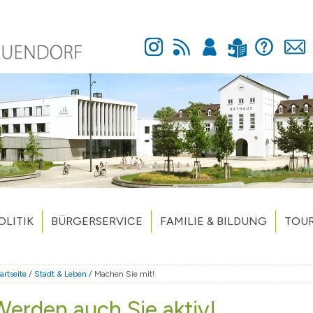
Instagram
Newsfeed
Anmelden
Hilfe
Kontakt
Leichte Sprache
OLITIK
BÜRGERSERVICE
FAMILIE & BILDUNG
TOUR
Organigramm / Fachbereiche
Was erledige ich wo
Kindergärten & Tagespflege
Stadt
k
Ansprechpartner
Gremien
Öffnungszeiten und Terminbuchung
Schulen
Veran
artseite
/
Stadt & Leben
/ Machen Sie mit!
eibungen
chten
Hinweisgeberschutz
Sitzungskalender
Formulare und Anträge
Bibliotheken
Ausflu
Werden auch Sie aktiv!
rf
Politikerzugang zum Ratsinformationssystem
Medizinische Versorgung
Altes Verzeichnis Medizinische 
Kinder- & Jugendarbeit
Jugen
Aktiv