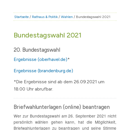
STADT & LEBEN
RATHAUS & POLITIK
Startseite
/
Rathaus & Politik
/
Wahlen
/ Bundestagswahl 2021
BÜRGERSERVICE
Bundestagswahl 2021
FAMILIE & BILDUNG
TOURISMUS
20. Bundestagswahl
BAUEN & WIRTSCHAFT
Ergebnisse (oberhavel.de)
*
Ergebnisse (brandenburg.de)
*Die Ergebnisse sind ab dem 26.09.2021 um
18:00 Uhr abrufbar.
Briefwahlunterlagen (online) beantragen
Wer zur Bundestagswahl am 26. September 2021 nicht
persönlich wählen gehen kann, hat die Möglichkeit,
Briefwahlunterlagen zu beantragen und seine Stimme