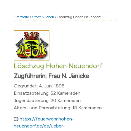
STADT & LEBEN
RATHAUS & POLITIK
Startseite
/
Stadt & Leben
/ Löschzug Hohen Neuendorf
BÜRGERSERVICE
FAMILIE & BILDUNG
TOURISMUS
BAUEN & WIRTSCHAFT
Löschzug Hohen Neuendorf
Zugführerin: Frau N. Jänicke
Gegründet: 4. Juni 1898
Einsatzabteilung: 52 Kameraden
Jugendabteilung: 20 Kameraden
Alters- und Ehrenabteilung: 18 Kameraden
https://feuerwehr.hohen-
neuendorf.de/de/ueber-