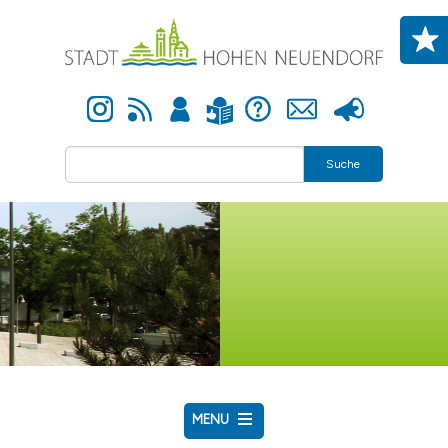
Direkt zum Inhalt
Instagram
Newsfeed
Anmelden
Hilfe
Kontakt
Presse
Leichte Sprache
Suche
MENU