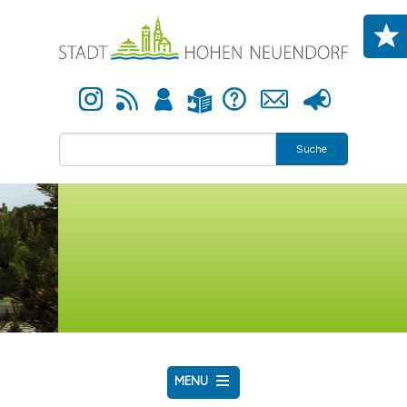
Direkt zum Inhalt
Instagram
Newsfeed
Anmelden
Hilfe
Kontakt
Presse
Leichte Sprache
Suche
MENU