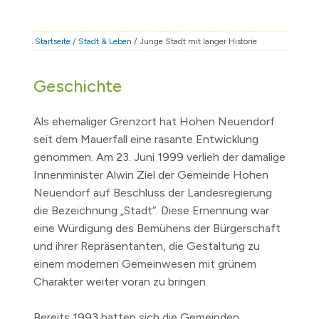
STADT & LEBEN
RATHAUS & POLITIK
Startseite
/
Stadt & Leben
/ Junge Stadt mit langer Historie
BÜRGERSERVICE
Geschichte
FAMILIE & BILDUNG
TOURISMUS
Als ehemaliger Grenzort hat Hohen Neuendorf
BAUEN & WIRTSCHAFT
seit dem Mauerfall eine rasante Entwicklung
genommen.
Am 23. Juni 1999
verlieh der damalige
Innenminister Alwin Ziel der Gemeinde Hohen
Neuendorf auf Beschluss der Landesregierung
die Bezeichnung „Stadt“. Diese Ernennung war
eine Würdigung des Bemühens der Bürgerschaft
und ihrer Repräsentanten, die Gestaltung zu
einem modernen Gemeinwesen mit grünem
Charakter weiter voran zu bringen.
Bereits 1993
hatten sich die Gemeinden