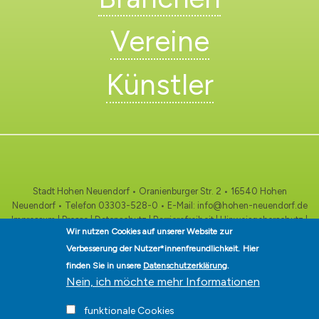
Vereine
Künstler
Stadt Hohen Neuendorf • Oranienburger Str. 2 • 16540 Hohen
Neuendorf • Telefon
03303-528-0
• E-Mail:
info@hohen-neuendorf.de
Impressum
|
Presse
|
Datenschutz
|
Barrierefreiheit
|
Hinweisgeberschutz
|
Wir nutzen Cookies auf unserer Website zur
© Hohen-Neuendorf.de, Alle Rechte vorbehalten - Vervielfältigung nur
mit unserer Genehmigung
Verbesserung der Nutzer*innenfreundlichkeit.
Hier
finden Sie in unsere
Datenschutzerklärung
.
Nein, ich möchte mehr Informationen
funktionale Cookies