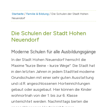
STADT & LEBEN
RATHAUS & POLITIK
Startseite
/
Familie & Bildung
/ Die Schulen der Stadt Hohen
Neuendorf
BÜRGERSERVICE
FAMILIE & BILDUNG
Die Schulen der Stadt Hohen
TOURISMUS
Neuendorf
BAUEN & WIRTSCHAFT
Moderne Schulen für alle Ausbildungsgänge
In der Stadt Hohen Neuendorf herrscht die
Maxime "kurze Beine - kurze Wege". Die Stadt hat
in den letzten Jahren in jedem Stadtteil moderne
Grundschulen mit einer sehr guten Ausstattung
und i.d.R. angeschlossenen Horteinrichtungen
gebaut oder ausgebaut. Hier können die Kinder
wohnortnah von der 1. bis zur 6. Klasse
unterrichtet werden. Nachmittags bieten die