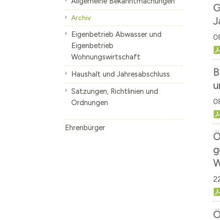
Allgemeine Bekanntmachungen
G
Die S-Bahn
Inhalte anzeige
Archiv
J
Altes Künstlerv
Eigenbetrieb Abwasser und
0
Eigenbetrieb
Skulpturen Bou
Wohnungswirtschaft
B
Haushalt und Jahresabschluss
u
Satzungen, Richtlinien und
0
Ordnungen
Ehrenbürger
Ö
g
W
2
Ö