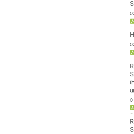
S
0
H
0
R
S
i
u
0
R
S