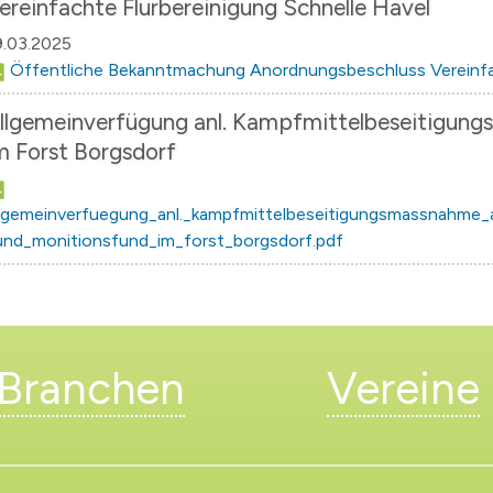
ereinfachte Flurbereinigung Schnelle Havel
9.03.2025
Öffentliche Bekanntmachung Anordnungsbeschluss Vereinf
llgemeinverfügung anl. Kampfmittelbeseitigun
m Forst Borgsdorf
llgemeinverfuegung_anl._kampfmittelbeseitigungsmassnahme
und_monitionsfund_im_forst_borgsdorf.pdf
Branchen
Vereine