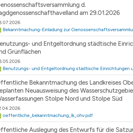
enossenschaftsversammlung d.
n
agdgenossenschafthavelland am 29.01.2026
erzeichnis
8.07.2026
levard
Bekanntmachung-Einladung zur Genossenschaftsversammlun
enutzungs- und Entgeltordnung städtische Einri
nd Grünflächen
8.05.2026
Benutzungs- und Entgeltordnung städtische Einrichtungen 
ffentliche Bekanntmachung des Landkreises Obe
eplanten Neuausweisung des Wasserschutzgebie
asserfassungen Stolpe Nord und Stolpe Süd
2.04.2026
oeffentliche_bekanntmachung_lk_ohv.pdf
ffentliche Auslegung des Entwurfs für die Satzu