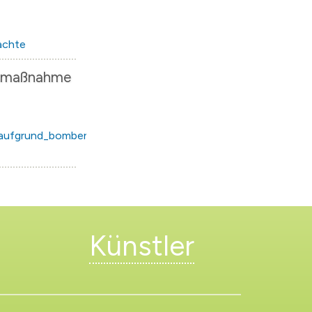
achte
gsmaßnahme
_aufgrund_bomben-
Künstler