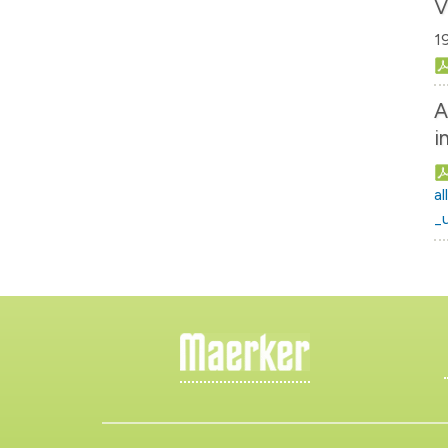
V
1
A
i
a
_