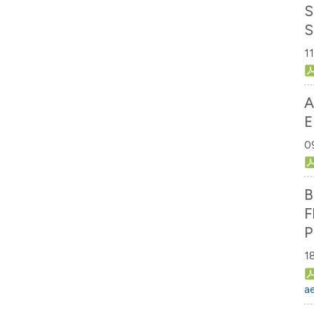
S
S
1
A
E
0
B
F
P
1
a