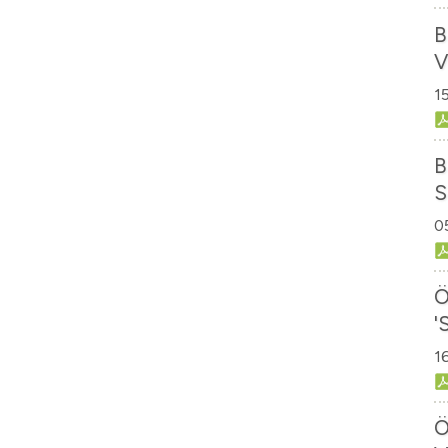
B
V
1
B
S
0
Ö
'
1
O