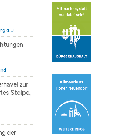
g d. J
chtungen
und
rhavel zur
tes Stolpe,
ng der