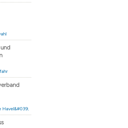
ahl
 und
n
fahr
verband
e Havel&#039;
ss