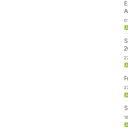
E
A
0
S
2
2
F
2
S
1