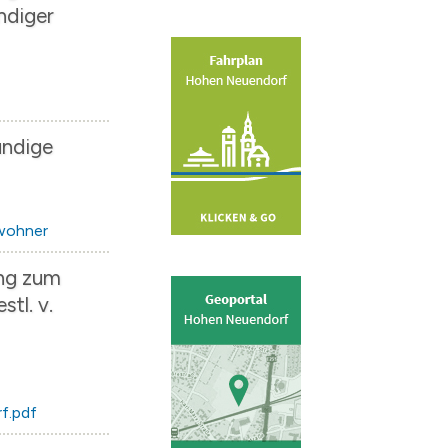
ndiger
undige
wohner
ung zum
tl. v.
f.pdf