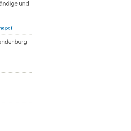
tändige und
na.pdf
randenburg