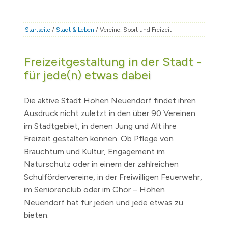
STADT & LEBEN
RATHAUS & POLITIK
Startseite
/
Stadt & Leben
/ Vereine, Sport und Freizeit
BÜRGERSERVICE
Freizeitgestaltung in der Stadt -
FAMILIE & BILDUNG
für jede(n) etwas dabei
TOURISMUS
BAUEN & WIRTSCHAFT
Die aktive Stadt Hohen Neuendorf findet ihren
Ausdruck nicht zuletzt in den über 90 Vereinen
im Stadtgebiet, in denen Jung und Alt ihre
Freizeit gestalten können. Ob Pflege von
Brauchtum und Kultur, Engagement im
Naturschutz oder in einem der zahlreichen
Schulfördervereine, in der Freiwilligen Feuerwehr,
im Seniorenclub oder im Chor – Hohen
Neuendorf hat für jeden und jede etwas zu
bieten.