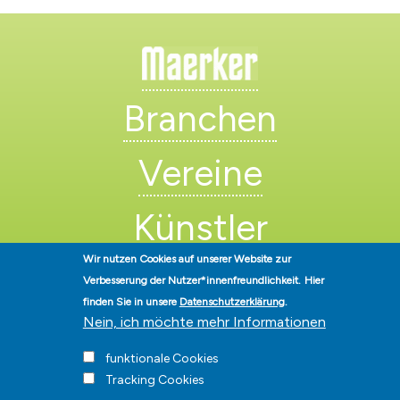
Branchen
Vereine
Künstler
Wir nutzen Cookies auf unserer Website zur
Verbesserung der Nutzer*innenfreundlichkeit.
Hier
finden Sie in unsere
Datenschutzerklärung
.
Nein, ich möchte mehr Informationen
funktionale Cookies
Stadt Hohen Neuendorf • Oranienburger Str. 2 • 16540 Hohen
Neuendorf • Telefon
03303-528-0
• E-Mail:
info@hohen-neuendorf.de
Tracking Cookies
Impressum
|
Presse
|
Datenschutz
|
Barrierefreiheit
|
Hinweisgeberschutz
|