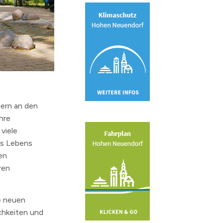
nern an den
hre
viele
es Lebens
en
ren
ie neuen
chkeiten und