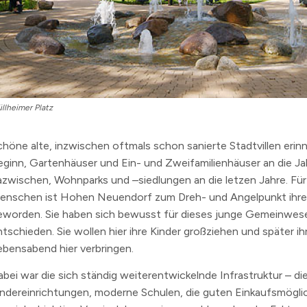
n
erzeichnis
levard
llheimer Platz
chöne alte, inzwischen oftmals schon sanierte Stadtvillen erin
eginn, Gartenhäuser und Ein- und Zweifamilienhäuser an die Ja
azwischen, Wohnparks und –siedlungen an die letzen Jahre. Für 
enschen ist Hohen Neuendorf zum Dreh- und Angelpunkt ihr
eworden. Sie haben sich bewusst für dieses junge Gemeinwes
ntschieden. Sie wollen hier ihre Kinder großziehen und später ih
ebensabend hier verbringen.
abei war die sich ständig weiterentwickelnde Infrastruktur – d
indereinrichtungen, moderne Schulen, die guten Einkaufsmögli