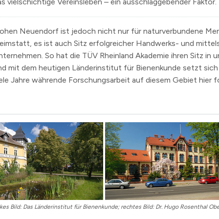
as vielschichtige Vereinsleben – ein ausschlaggebender Faktor.
ohen Neuendorf ist jedoch nicht nur für naturverbundene Me
eimstatt, es ist auch Sitz erfolgreicher Handwerks- und mittel
nternehmen. So hat die TÜV Rheinland Akademie ihren Sitz in u
nd mit dem heutigen Länderinstitut für Bienenkunde setzt sich
iele Jahre währende Forschungsarbeit auf diesem Gebiet hier fo
nkes Bild: Das Länderinstitut für Bienenkunde; rechtes Bild: Dr. Hugo Rosenthal Ob