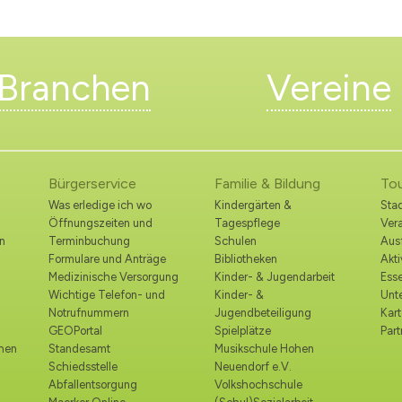
Branchen
Vereine
Bürgerservice
Familie & Bildung
To
Was erledige ich wo
Kindergärten &
Stad
Öffnungszeiten und
Tagespflege
Ver
n
Terminbuchung
Schulen
Ausf
Formulare und Anträge
Bibliotheken
Akt
Medizinische Versorgung
Kinder- & Jugendarbeit
Esse
Wichtige Telefon- und
Kinder- &
Unt
Notrufnummern
Jugendbeteiligung
Kart
GEOPortal
Spielplätze
Part
ohen
Standesamt
Musikschule Hohen
Schiedsstelle
Neuendorf e.V.
Abfallentsorgung
Volkshochschule