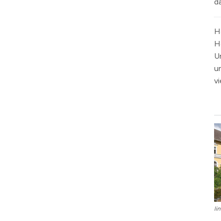
d
H
H
U
u
v
li