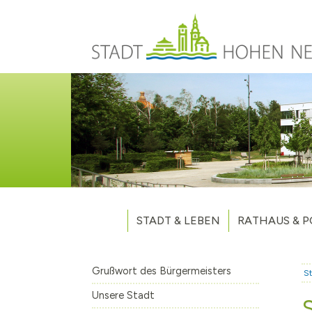
Direkt zum Inhalt
STADT & LEBEN
RATHAUS & P
Grußwort des Bürgermeisters
Verwaltung
Unsere Stadt
Kommunalpoliti
Grußwort des Bürgermeisters
St
Aktuelles
Stellenausschr
Weitere Nachri
Unsere Stadt
Stadtteile
Vergaben
Hohen Neuendo