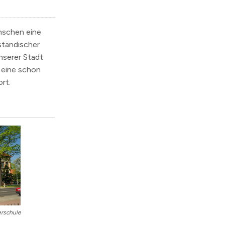
nschen eine
ständischer
nserer Stadt
 eine schon
rt.
erschule