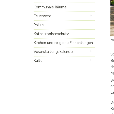
Kommunale Räume
Die S-Bahn
Inhalte anzeige
Altes Künstlerv
Feuerwehr
Skulpturen Bou
Polizei
Katastrophenschutz
Mü
Kirchen und religiöse Einrichtungen
Veranstaltungskalender
S
B
Kultur
d
M
g
e
L
D
K