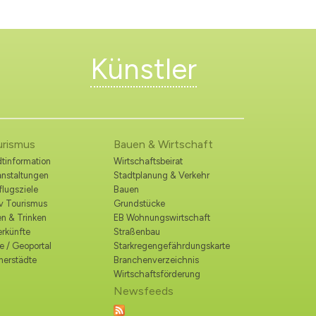
Künstler
urismus
Bauen & Wirtschaft
tinformation
Wirtschaftsbeirat
anstaltungen
Stadtplanung & Verkehr
lugsziele
Bauen
iv Tourismus
Grundstücke
n & Trinken
EB Wohnungswirtschaft
erkünfte
Straßenbau
e / Geoportal
Starkregengefährdungskarte
nerstädte
Branchenverzeichnis
Wirtschaftsförderung
Newsfeeds