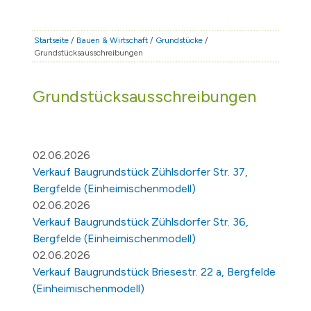
STADT & LEBEN
RATHAUS & POLITIK
Startseite
/
Bauen & Wirtschaft
/
Grundstücke
/
Grundstücksausschreibungen
BÜRGERSERVICE
FAMILIE & BILDUNG
Grundstücksausschreibungen
TOURISMUS
BAUEN & WIRTSCHAFT
02.06.2026
Verkauf Baugrundstück Zühlsdorfer Str. 37,
Bergfelde (Einheimischenmodell)
02.06.2026
Verkauf Baugrundstück Zühlsdorfer Str. 36,
Bergfelde (Einheimischenmodell)
02.06.2026
Verkauf Baugrundstück Briesestr. 22 a, Bergfelde
(Einheimischenmodell)