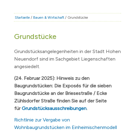
STADT & LEBEN
RATHAUS & POLITIK
Startseite
/
Bauen & Wirtschaft
/ Grundstücke
BÜRGERSERVICE
Grundstücke
FAMILIE & BILDUNG
TOURISMUS
Grundstücksangelegenheiten in der Stadt Hohen
BAUEN & WIRTSCHAFT
Neuendorf sind im Sachgebiet Liegenschaften
angesiedelt.
(24. Februar 2025): Hinweis zu den
Baugrundstücken: Die Exposés für die sieben
Baugrundstücke an der Briesestraße / Ecke
Zühlsdorfer Straße finden Sie auf der Seite
für
Grundstücksausschreibungen
.
Richtlinie zur Vergabe von
Wohnbaugrundstücken im Einheimischenmodell