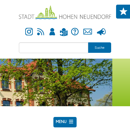
Direkt zum Inhalt
Instagram
Newsfeed
Anmelden
Hilfe
Kontakt
Presse
Leichte Sprache
Suche
MENU