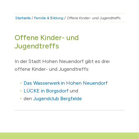
STADT & LEBEN
RATHAUS & POLITIK
Startseite
/
Familie & Bildung
/ Offene Kinder- und Jugendtreffs
BÜRGERSERVICE
Offene Kinder- und
FAMILIE & BILDUNG
Jugendtreffs
TOURISMUS
BAUEN & WIRTSCHAFT
In der Stadt Hohen Neuendorf gibt es drei
offene Kinder- und Jugendtreffs:
Das Wasserwerk in Hohen Neuendorf
LÜCKE in Borgsdorf
und
den
Jugendclub Bergfelde