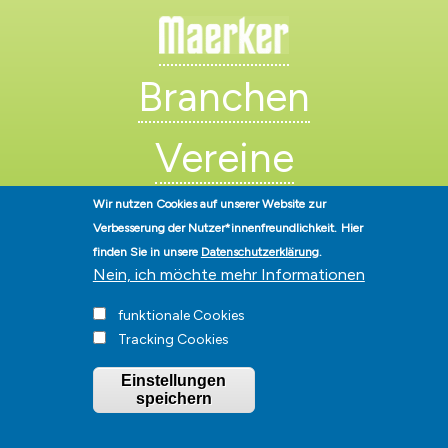
Branchen
Vereine
Künstler
Wir nutzen Cookies auf unserer Website zur
Verbesserung der Nutzer*innenfreundlichkeit.
Hier
finden Sie in unsere
Datenschutzerklärung
.
Nein, ich möchte mehr Informationen
funktionale Cookies
Tracking Cookies
Stadt Hohen Neuendorf • Oranienburger Str. 2 • 16540 Hohen
Einstellungen
Neuendorf • Telefon
03303-528-0
• E-Mail:
info@hohen-neuendorf.de
speichern
Impressum
|
Presse
|
Datenschutz
|
Barrierefreiheit
|
Hinweisgeberschutz
|
© Hohen-Neuendorf.de, Alle Rechte vorbehalten - Vervielfältigung nur