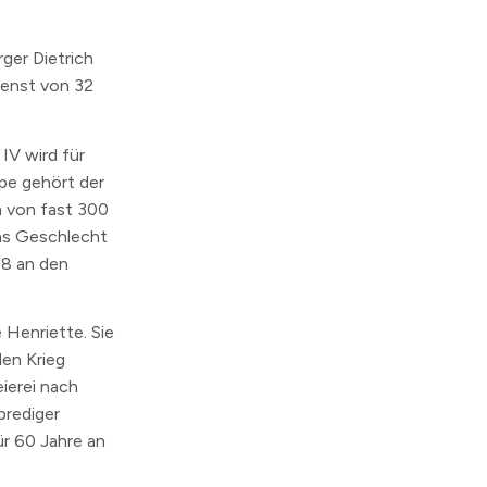
rger Dietrich
enst von 32
IV wird für
pe gehört der
m von fast 300
das Geschlecht
48 an den
 Henriette. Sie
den Krieg
eierei nach
prediger
ür 60 Jahre an