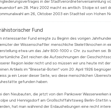
ingliederungsvertrages in der Stadtverordnetenversammlung 
euendorf am 28. März 2002 macht es amtlich. Stolpe ist seit d
ommunalwahl
am 26, Oktober 2003
ein Stadtteil von Hohen N
rähistorischer Fund
in interessanter Fund erregte zu Beginn des vorigen Jahrhunder
emüter der Wissenschaftler: menschliche Skelettknochen in ei
erstellung etwa um das Jahr 800-1000 v. Chr. zu suchen sei. Bi
ltertümliche Zeit reichen die Aufzeichnungen der Geschichtssc
nserer Region leider nicht und so müssen wir uns heute mit der
leinen Artikels im "Briesetal-Boten" vom
20. April 1926
begnügen.
eiss ja ein Leser dieser Seite, wo diese menschlichen Überreste
uhestätte gefunden haben.
ei den Neubauten, die jetzt von den Pankower Wasserwerken i
tolpe und Hennigsdorf am Großschiffahrtsweg Berlin-Stetti
erden, hat man während der Erdaushebungen eine recht inter