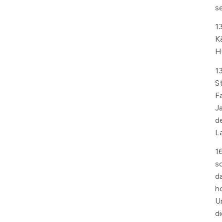
se
1
K
H
1
S
F
J
d
L
1
s
d
h
U
di