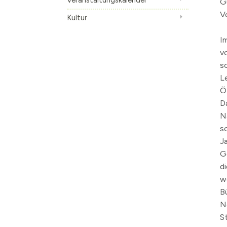
G
V
Kultur
I
v
s
L
Ö
D
N
s
J
G
d
w
B
N
S