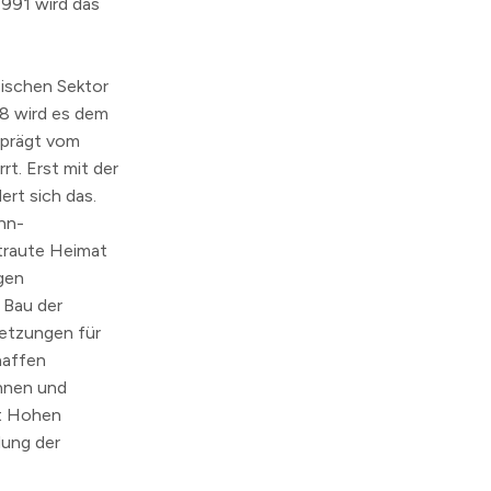
1991
wird das
sischen Sektor
48
wird es dem
eprägt vom
t. Erst mit der
ert sich das.
hn-
traute Heimat
gen
 Bau der
setzungen für
haffen
innen und
dt Hohen
dung der