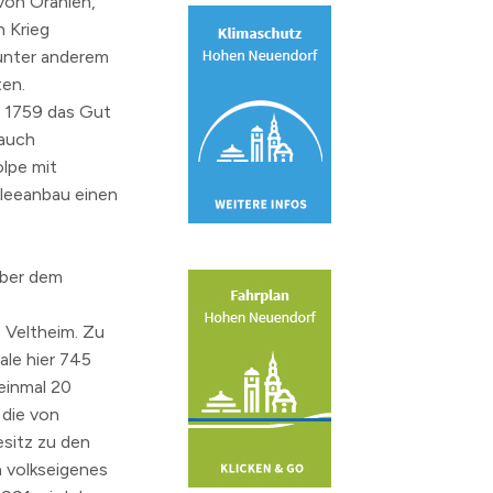
von Oranien,
n Krieg
 unter anderem
ten.
z
1759
das Gut
 auch
olpe mit
Kleeanbau einen
über dem
 Veltheim. Zu
ale hier 745
inmal 20
 die von
esitz zu den
n volkseigenes