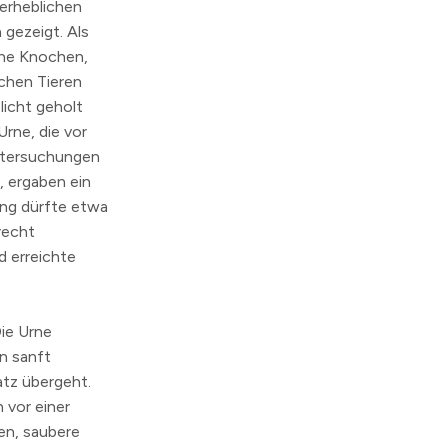
 erheblichen
 gezeigt.
Als
che Knochen,
ichen Tieren
licht geholt
Urne, die vor
untersuchungen
, ergaben ein
ung dürfte etwa
recht
d erreichte
Die Urne
in sanft
atz übergeht.
 vor einer
en, saubere