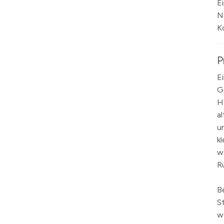
E
N
K
P
E
G
H
a
u
k
w
R
B
S
w