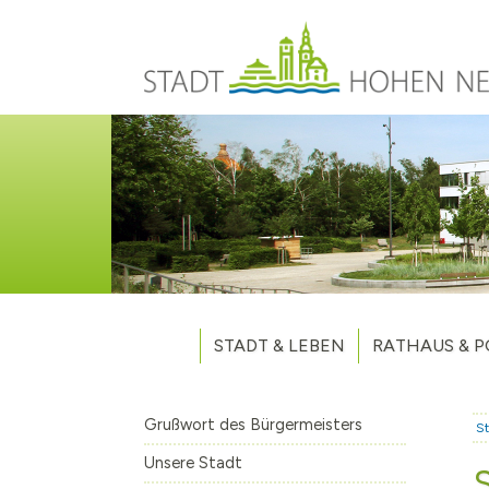
Direkt zum Inhalt
STADT & LEBEN
RATHAUS & P
Grußwort des Bürgermeisters
Verwaltung
Unsere Stadt
Kommunalpoliti
Grußwort des Bürgermeisters
St
Aktuelles
Stellenausschr
Weitere Nachri
Unsere Stadt
Stadtteile
Vergaben
Hohen Neuendo