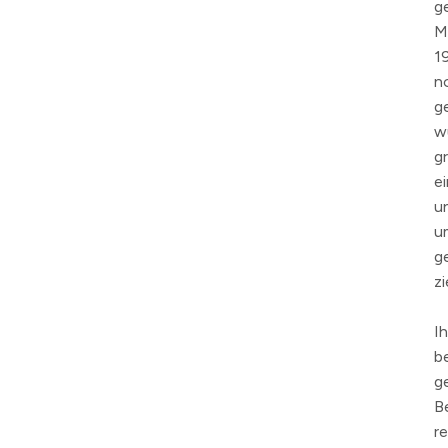
g
M
1
n
g
wu
g
e
u
u
g
zi
I
b
g
B
r