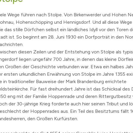
SVV und Ausschüsse - Liveübertragung und Aufzeichnu
Wichtige Telefon- und Notrufnummern
Kinder- & Jugendbeteiligung
Mobil
Essen
iele Wege führen nach Stolpe. Von Birkenwerder und Hohen N
Bundestagswahl 2025
GEOPortal
Geoportal Direkt
Spielplätze
Unter
rohnau, Hohenschöpping und Hennigsdorf. Und all diese Wege si
!
Wahl des Rates für Sorben/Wenden 2024
Standesamt
Geodaten/-dienste
Musikschule Hohen Neuendorf e.
Karte
e das stille Dörfchen selbst ein ländliches Idyll vor den Toren 
tadt ist. So beginnt am
28. Juni 1930
ein Dorfporträt in den No
bwasser
Landtagswahlen 2024
Schiedsstelle
Infrastrukturknoten
Volkshochschule
Partn
achrichten.
 Der Hohen Neuendorf Podcast.
rf
Kommunalwahlen und Europawahl 2024
Abfallentsorgung
(Schul)Sozialarbeit
wischen diesen Zeilen und der Entstehung von Stolpe als typi
Bürgermeisterwahl 2023
Publikationen
Maerker Online
Behindertenbeauftragte
ngerdorf liegen ungefähr 700 Jahre, in denen das kleine Dörflein
nis
Landratswahl 2021
Offene Kinder- und Jugendtreff
Wasse
en Großen der Geschichte verbunden war. Etwa ein halbes Jah
er ersten urkundlichen Erwähnung von Stolpe im Jahre
1355
exi
ichten
zungsbedingungen für öffentliche Räume
Bundestagswahl 2021
Seniorenbeirat
LÜCKE
ie in traditioneller Bauweise der Mark Brandenburg errichtete
g
lpe
fonnummern
Landtagswahlen 2019
Seniorenlotse
Jugen
ldsteinkirche. Für fast dreihundert Jahre ist das Schicksal des 
kanntmachungen
erinnen
ume
n Neuendorf
Allgemeine Bekanntmachungen
Teilhabe
350
eng mit der Familie Hoppenrade und deren Rittergutbesitz
.
elde
Archiv
och der 30-jährige Krieg forderte auch hier seinen Tribut und l
eschlecht der Hoppenrades aus. Ein Teil des Besitztums fällt
1
s
sdorf
Eigenbetrieb Abwasser und Eigenbetrieb Wohnungswirt
andesherren, den Großen Kurfürsten.
3
ranstalter
Haushalt und Jahresabschluss
hnis
Satzungen, Richtlinien und Ordnungen