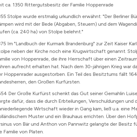
it ca. 1350
Rittergutsbesitz der Familie Hoppenrade
355
Stolpe wurde erstmalig urkundlich erwähnt: "Der Berliner Bü
ämpen wird mit der Bede (Abgaben, Steuern) und dem Wagendi
ufen (ca. 240 ha) von Stolpe belehnt."
375
Im "Landbuch der Kurmark Brandenburg" zur Zeit Kaiser Karl 
tolpe neben der Kirche noch eine Krugwirtschaft genannt. Stol
amilie von Hoppenrade, die ihre Herrschaft über einen Zeitrau
ahren aufrecht erhalten hat. Nach dem 30-jährigen Krieg war 
er Hoppenrader ausgestorben. Ein Teil des Besitztums fällt 16
andesherren, den Großen Kurfürsten.
654
Der Große Kurfürst schenkt das Gut seiner Gemahlin Luise
orgte dafür, dass die durch Erbteilungen, Verschuldungen und 
aniederliegende Wirtschaft wieder in Gang kam, ließ u.a. eine M
olländischem Muster und ein Brauhaus errichten. Über den Hof
rsinus von Bär und Anthon von Pannwitz gelangte der Besitz f
e Familie von Platen.