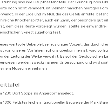
usführung sind ihre Hauptbestandteile. Der Grundzug ihres Bilde
eute noch nicht verändert, ist vielmehr manchen heutigen Form
erwandt. In der Erde und im Müll, der das Gefäß anfüllte, befan
ahlreiche Knochensplitter, auch ein Zahn, der besonders gut erh
rzt, dem diese Reste vorgelegt wurden, stellte sie einwandfrei 
enschlichen Skelett zugehörig fest.
ieses wertvolle Ueberbleibsel aus grauer Vorzeit, das durch dre
ast von unseren Vorfahren auf uns überkommen ist, wird vorläuf
on der Leitung der Werke verwahrt. Es soll der Geologischen L
berwiesen werden zwecks näherer Untersuchung und wird späte
n einem Museum einnehmen.
eittafel
m 1230
Dorf Stolpe als Angerdorf angelegt.
m 1300
Feldsteinkirche in traditioneller Bauweise der Mark Bra