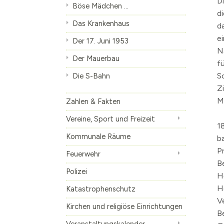
D
Böse Mädchen ...
d
Die S-Bahn
Inhalte anzeige
Das Krankenhaus
d
Altes Künstlerv
e
Der 17. Juni 1953
Skulpturen Bou
N
Der Mauerbau
f
S
Die S-Bahn
Z
M
Zahlen & Fakten
Vereine, Sport und Freizeit
1
Kommunale Räume
b
P
Feuerwehr
B
Polizei
H
H
Katastrophenschutz
V
Kirchen und religiöse Einrichtungen
B
Veranstaltungskalender