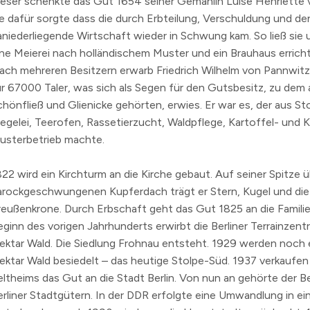
ieser schenkte das Gut
1654
seiner Gemahlin Luise Henriette 
ie dafür sorgte dass die durch Erbteilung, Verschuldung und de
n
aniederliegende Wirtschaft wieder in Schwung kam. So ließ sie
erzeichnis
ine Meierei nach holländischem Muster und ein Brauhaus errich
levard
ach mehreren Besitzern erwarb Friedrich Wilhelm von Pannwit
ür 67000 Taler, was sich als Segen für den Gutsbesitz, zu dem
chönfließ und Glienicke gehörten, erwies. Er war es, der aus St
iegelei, Teerofen, Rassetierzucht, Waldpflege, Kartoffel- und 
usterbetrieb machte.
822
wird ein Kirchturm an die Kirche gebaut. Auf seiner Spitze 
arockgeschwungenen Kupferdach trägt er Stern, Kugel und die
reußenkrone. Durch Erbschaft geht das Gut 1825 an die Familie
eginn des vorigen Jahrhunderts erwirbt die Berliner Terrainzentr
ektar Wald. Die Siedlung Frohnau entsteht.
1929
werden noch e
ektar Wald besiedelt – das heutige Stolpe-Süd.
1937
verkaufen
eltheims das Gut an die Stadt Berlin. Von nun an gehörte der B
erliner Stadtgütern. In der DDR erfolgte eine Umwandlung in ei