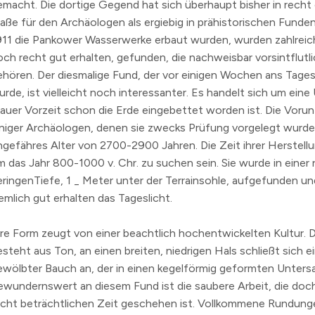
emacht. Die dortige Gegend hat sich überhaupt bisher in recht
aße für den Archäologen als ergiebig in prähistorischen Funden
911
die Pankower Wasserwerke erbaut wurden, wurden zahlrei
och recht gut erhalten, gefunden, die nachweisbar vorsintflutl
ehören. Der diesmalige Fund, der vor einigen Wochen ans Tages
rde, ist vielleicht noch interessanter. Es handelt sich um eine 
rauer Vorzeit schon die Erde eingebettet worden ist. Die Vor
iniger Archäologen, denen sie zwecks Prüfung vorgelegt wurde
ngefähres Alter von 2700-2900 Jahren. Die Zeit ihrer Herstell
m das Jahr 800-1000 v. Chr. zu suchen sein. Sie wurde in einer 
eringenTiefe, 1 _ Meter unter der Terrainsohle, aufgefunden un
emlich gut erhalten das Tageslicht.
hre Form zeugt von einer beachtlich hochentwickelten Kultur. 
esteht aus Ton, an einen breiten, niedrigen Hals schließt sich e
ewölbter Bauch an, der in einen kegelförmig geformten Unters
ewundernswert an diesem Fund ist die saubere Arbeit, die doch
echt beträchtlichen Zeit geschehen ist. Vollkommene Rundung