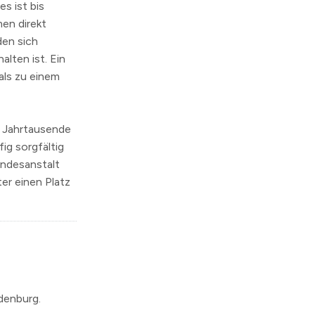
s ist bis
en direkt
den sich
alten ist. Ein
als zu einem
i Jahrtausende
ig sorgfältig
andesanstalt
r einen Platz
ndenburg.