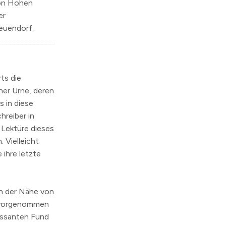
von Hohen
er
euendorf.
ts die
ner Urne, deren
s in diese
hreiber in
 Lektüre dieses
 Vielleicht
 ihre letzte
n der Nähe von
n vorgenommen
essanten Fund