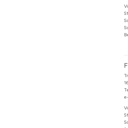
V
S
S
S
B
F
Tr
1
T
e
V
S
S