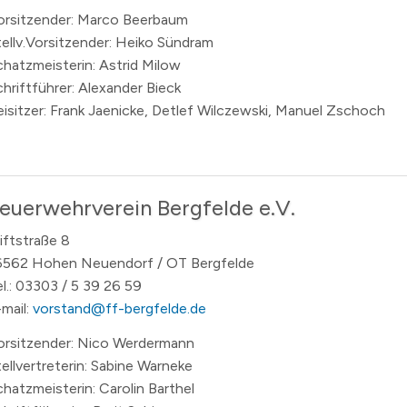
orsitzender: Marco Beerbaum
tellv.Vorsitzender: Heiko Sündram
chatzmeisterin: Astrid Milow
chriftführer: Alexander Bieck
eisitzer: Frank Jaenicke, Detlef Wilczewski, Manuel Zschoch
euerwehrverein Bergfelde e.V.
iftstraße 8
6562 Hohen Neuendorf / OT Bergfelde
el.: 03303 / 5 39 26 59
-mail:
vorstand@ff-bergfelde.de
orsitzender: Nico Werdermann
tellvertreterin: Sabine Warneke
chatzmeisterin: Carolin Barthel