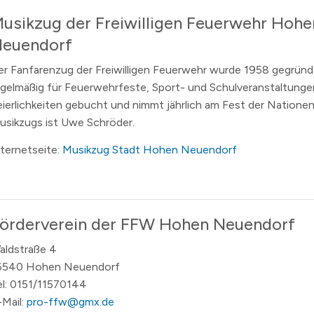
usikzug der Freiwilligen Feuerwehr Hohe
n
euendorf
erzeichnis
levard
er Fanfarenzug der Freiwilligen Feuerwehr wurde 1958 gegründe
egelmäßig für Feuerwehrfeste, Sport- und Schulveranstaltunge
eierlichkeiten gebucht und nimmt jährlich am Fest der Nationen t
usikzugs ist Uwe Schröder.
nternetseite:
Musikzug Stadt Hohen Neuendorf
örderverein der FFW Hohen Neuendorf
aldstraße 4
6540 Hohen Neuendorf
el: 0151/11570144
-Mail:
pro-ffw@gmx.de