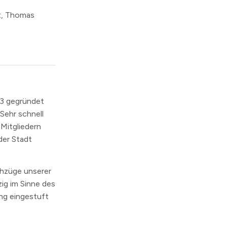
t, Thomas
3 gegründet
Sehr schnell
 Mitgliedern
der Stadt
schzüge unserer
zig im Sinne des
ng eingestuft