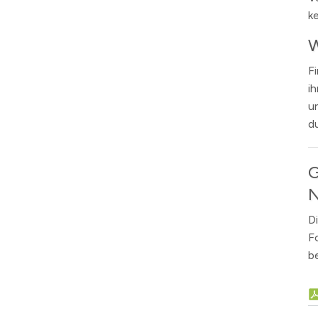
k
W
F
ih
u
d
G
N
D
F
b