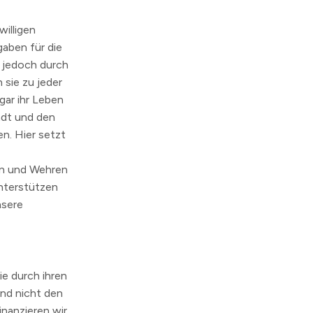
illigen
gaben für die
, jedoch durch
sie zu jeder
gar ihr Leben
adt und den
n. Hier setzt
en und Wehren
unterstützen
nsere
ie durch ihren
und nicht den
nanzieren wir