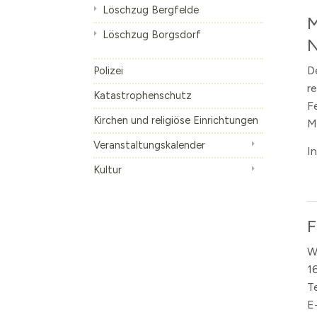
Löschzug Bergfelde
M
Die S-Bahn
Inhalte anzeige
Löschzug Borgsdorf
N
Altes Künstlerv
Skulpturen Bou
D
Polizei
r
Katastrophenschutz
F
Kirchen und religiöse Einrichtungen
M
Veranstaltungskalender
I
Kultur
F
W
1
T
E