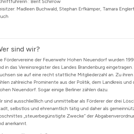
hriftführerin : Berit Schirrow
eisitzer: Madleen Buchwald, Stephan Erfkämper, Tamara Engler
ruch
er sind wir?
ie Fördervereine der Feuerwehr Hohen Neuendorf wurden 199
nd in das Vereinsregister des Landes Brandenburg eingetragen. 
uchsen sie auf eine recht stattliche Mitgliederzahl an. Zu ihren
ählen zahlreiche Prominente aus der Politik, dem Landkreis und 
ohen Neuendorf. Sogar einige Berliner zählen dazu.
ir sind ausschließlich und unmittelbar als Förderer der drei Lö
tadt, selbstlos und ehrenamtlich tätig und daher als gemeinnüt
bschnittes „steuerbegünstigte Zwecke“ der Abgabenverordnu
nd anerkannt.