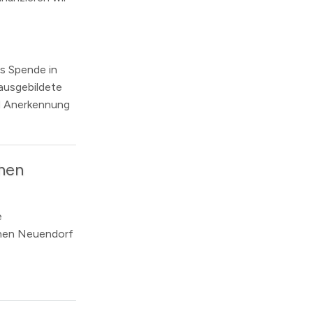
ls Spende in
 ausgebildete
d Anerkennung
hen
e
ohen Neuendorf