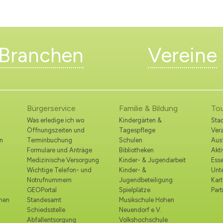
Branchen
Vereine
Bürgerservice
Familie & Bildung
To
Was erledige ich wo
Kindergärten &
Stad
Öffnungszeiten und
Tagespflege
Ver
n
Terminbuchung
Schulen
Ausf
Formulare und Anträge
Bibliotheken
Akt
Medizinische Versorgung
Kinder- & Jugendarbeit
Esse
Wichtige Telefon- und
Kinder- &
Unt
Notrufnummern
Jugendbeteiligung
Kart
GEOPortal
Spielplätze
Part
ohen
Standesamt
Musikschule Hohen
Schiedsstelle
Neuendorf e.V.
Abfallentsorgung
Volkshochschule