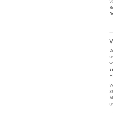
Sc
B
B
W
D
u
w
z
H
W
S
A
u