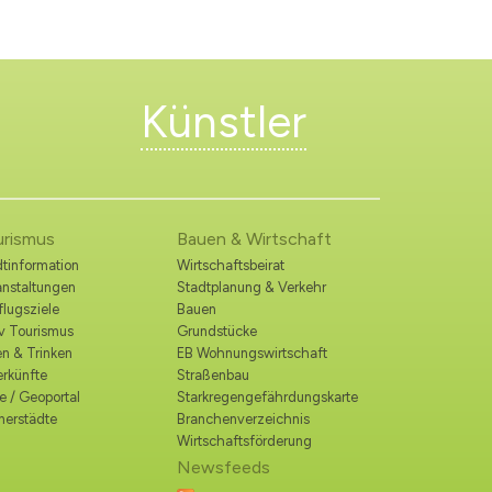
Künstler
urismus
Bauen & Wirtschaft
tinformation
Wirtschaftsbeirat
anstaltungen
Stadtplanung & Verkehr
lugsziele
Bauen
iv Tourismus
Grundstücke
n & Trinken
EB Wohnungswirtschaft
erkünfte
Straßenbau
e / Geoportal
Starkregengefährdungskarte
nerstädte
Branchenverzeichnis
Wirtschaftsförderung
Newsfeeds