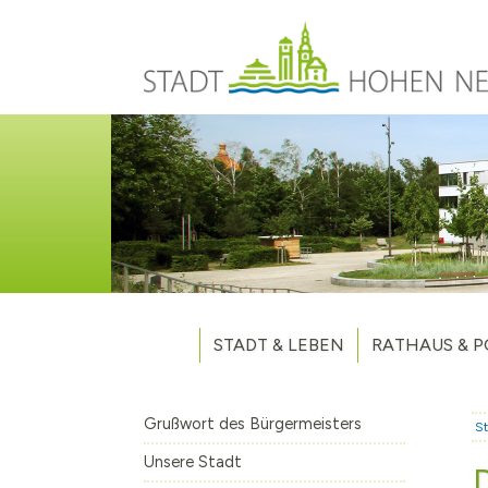
Direkt zum Inhalt
STADT & LEBEN
RATHAUS & P
Grußwort des Bürgermeisters
Verwaltung
Unsere Stadt
Kommunalpoliti
Grußwort des Bürgermeisters
St
Aktuelles
Stellenausschr
Weitere Nachri
Unsere Stadt
Stadtteile
Vergaben
Hohen Neuendo