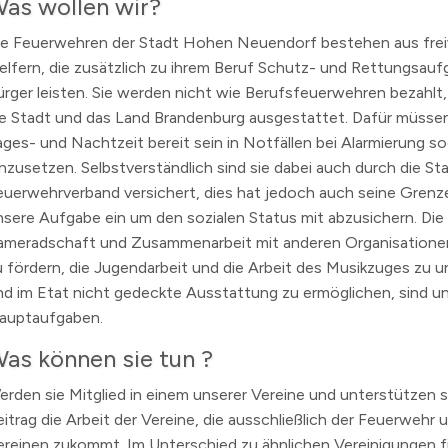
as wollen wir?
ie Feuerwehren der Stadt Hohen Neuendorf bestehen aus freiw
elfern, die zusätzlich zu ihrem Beruf Schutz- und Rettungsauf
ürger leisten. Sie werden nicht wie Berufsfeuerwehren bezahlt
ie Stadt und das Land Brandenburg ausgestattet. Dafür müssen 
ages- und Nachtzeit bereit sein in Notfällen bei Alarmierung so
inzusetzen. Selbstverständlich sind sie dabei auch durch die St
euerwehrverband versichert, dies hat jedoch auch seine Grenze
nsere Aufgabe ein um den sozialen Status mit abzusichern. Die
ameradschaft und Zusammenarbeit mit anderen Organisation
u fördern, die Jugendarbeit und die Arbeit des Musikzuges zu 
nd im Etat nicht gedeckte Ausstattung zu ermöglichen, sind u
auptaufgaben.
as können sie tun ?
erden sie Mitglied in einem unserer Vereine und unterstützen s
eitrag die Arbeit der Vereine, die ausschließlich der Feuerwehr 
ereinen zukommt. Im Unterschied zu ähnlichen Vereinigungen fi