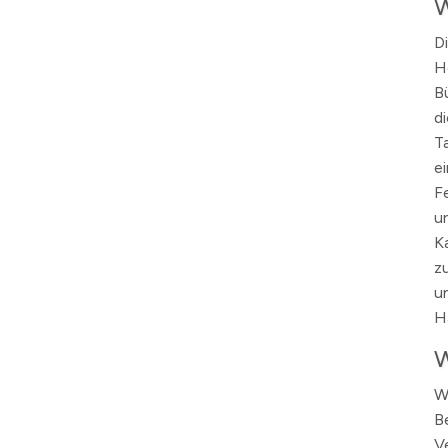
W
D
H
B
d
T
e
F
u
K
z
u
H
W
W
B
V