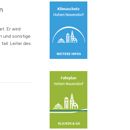
n
t. Er wird
n und sonstige
eil. Leiter des