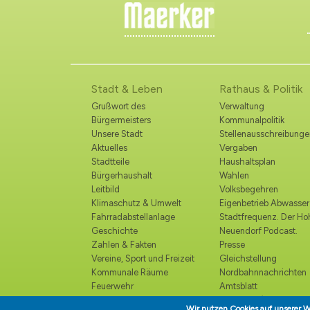
Stadt & Leben
Rathaus & Politik
Grußwort des
Verwaltung
Bürgermeisters
Kommunalpolitik
Unsere Stadt
Stellenausschreibunge
Aktuelles
Vergaben
Stadtteile
Haushaltsplan
Bürgerhaushalt
Wahlen
Leitbild
Volksbegehren
Klimaschutz & Umwelt
Eigenbetrieb Abwasser
Fahrradabstellanlage
Stadtfrequenz. Der H
Geschichte
Neuendorf Podcast.
Zahlen & Fakten
Presse
Vereine, Sport und Freizeit
Gleichstellung
Kommunale Räume
Nordbahnnachrichten
Feuerwehr
Amtsblatt
Polizei
Ortsrecht /
Wir nutzen Cookies auf unserer W