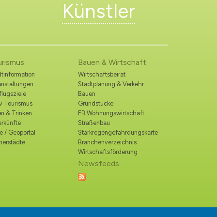
Künstler
urismus
Bauen & Wirtschaft
tinformation
Wirtschaftsbeirat
anstaltungen
Stadtplanung & Verkehr
lugsziele
Bauen
iv Tourismus
Grundstücke
n & Trinken
EB Wohnungswirtschaft
erkünfte
Straßenbau
e / Geoportal
Starkregengefährdungskarte
nerstädte
Branchenverzeichnis
Wirtschaftsförderung
Newsfeeds