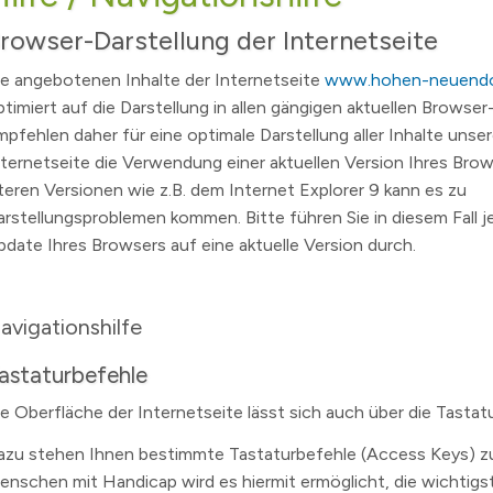
SVV und Ausschüsse - Liveübertragung und Aufzeichnu
Wichtige Telefon- und Notrufnummern
Kinder- & Jugendbeteiligung
Mobil
Essen
rowser-Darstellung der Internetseite
Bundestagswahl 2025
GEOPortal
Geoportal Direkt
Spielplätze
Unter
ie angebotenen Inhalte der Internetseite
www.hohen-neuendo
!
Wahl des Rates für Sorben/Wenden 2024
Standesamt
Geodaten/-dienste
Musikschule Hohen Neuendorf e.
Karte
ptimiert auf die Darstellung in allen gängigen aktuellen Browser
mpfehlen daher für eine optimale Darstellung aller Inhalte unser
bwasser
Landtagswahlen 2024
Schiedsstelle
Infrastrukturknoten
Volkshochschule
Partn
nternetseite die Verwendung einer aktuellen Version Ihres Brow
 Der Hohen Neuendorf Podcast.
rf
Kommunalwahlen und Europawahl 2024
Abfallentsorgung
(Schul)Sozialarbeit
lteren Versionen wie z.B. dem Internet Explorer 9 kann es zu
Bürgermeisterwahl 2023
Publikationen
Maerker Online
Behindertenbeauftragte
arstellungsproblemen kommen. Bitte führen Sie in diesem Fall je
nis
Landratswahl 2021
Offene Kinder- und Jugendtreff
Wasse
pdate Ihres Browsers auf eine aktuelle Version durch.
ichten
zungsbedingungen für öffentliche Räume
Bundestagswahl 2021
Seniorenbeirat
LÜCKE
g
lpe
fonnummern
Landtagswahlen 2019
Seniorenlotse
Jugen
avigationshilfe
kanntmachungen
erinnen
ume
n Neuendorf
Allgemeine Bekanntmachungen
Teilhabe
astaturbefehle
.
elde
Archiv
ie Oberfläche der Internetseite lässt sich auch über die Tastat
s
sdorf
Eigenbetrieb Abwasser und Eigenbetrieb Wohnungswirt
azu stehen Ihnen bestimmte Tastaturbefehle (Access Keys) z
3
ranstalter
Haushalt und Jahresabschluss
enschen mit Handicap wird es hiermit ermöglicht, die wichtigs
hnis
Satzungen, Richtlinien und Ordnungen