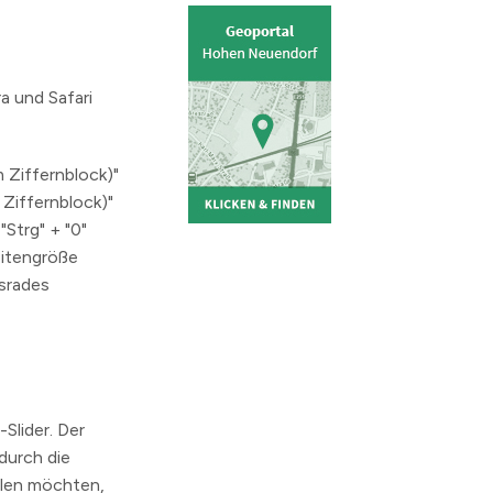
a und Safari
m Ziffernblock)"
 Ziffernblock)"
Strg" + "0"
eitengröße
srades
Slider. Der
durch die
ilen möchten,