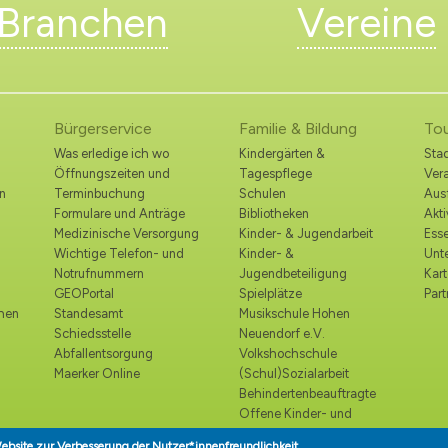
Branchen
Vereine
Bürgerservice
Familie & Bildung
To
Was erledige ich wo
Kindergärten &
Stad
Öffnungszeiten und
Tagespflege
Ver
n
Terminbuchung
Schulen
Ausf
Formulare und Anträge
Bibliotheken
Akt
Medizinische Versorgung
Kinder- & Jugendarbeit
Esse
Wichtige Telefon- und
Kinder- &
Unt
Notrufnummern
Jugendbeteiligung
Kart
GEOPortal
Spielplätze
Part
ohen
Standesamt
Musikschule Hohen
Schiedsstelle
Neuendorf e.V.
Abfallentsorgung
Volkshochschule
Maerker Online
(Schul)Sozialarbeit
Behindertenbeauftragte
Offene Kinder- und
Jugendtreffs
ebsite zur Verbesserung der Nutzer*innenfreundlichkeit.