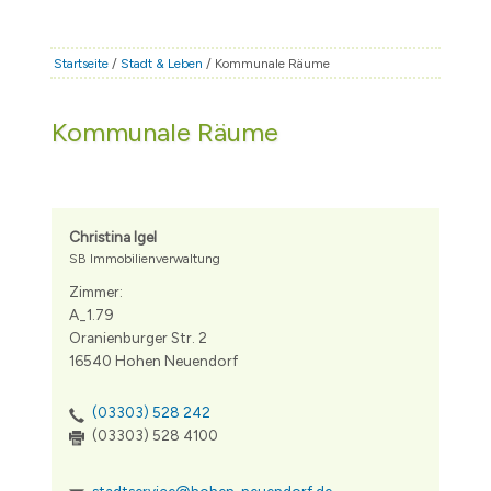
STADT & LEBEN
RATHAUS & POLITIK
Startseite
/
Stadt & Leben
/ Kommunale Räume
BÜRGERSERVICE
Kommunale Räume
FAMILIE & BILDUNG
TOURISMUS
BAUEN & WIRTSCHAFT
Christina Igel
SB Immobilienverwaltung
Zimmer:
A_1.79
Oranienburger Str. 2
16540 Hohen Neuendorf
(03303) 528 242
(03303) 528 4100