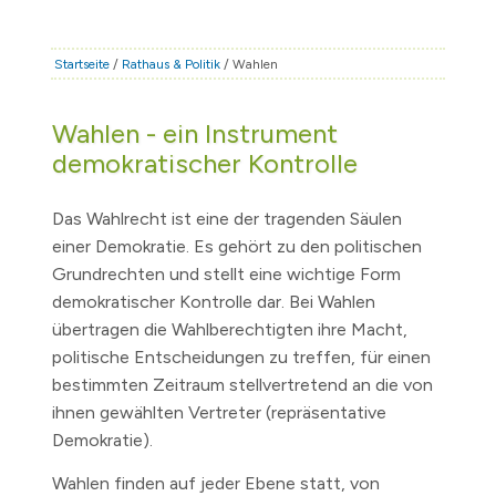
STADT & LEBEN
RATHAUS & POLITIK
Startseite
/
Rathaus & Politik
/ Wahlen
BÜRGERSERVICE
Wahlen - ein Instrument
FAMILIE & BILDUNG
demokratischer Kontrolle
TOURISMUS
BAUEN & WIRTSCHAFT
Das Wahlrecht ist eine der tragenden Säulen
einer Demokratie. Es gehört zu den politischen
Grundrechten und stellt eine wichtige Form
demokratischer Kontrolle dar. Bei Wahlen
übertragen die Wahlberechtigten ihre Macht,
politische Entscheidungen zu treffen, für einen
bestimmten Zeitraum stellvertretend an die von
ihnen gewählten Vertreter (repräsentative
Demokratie).
Wahlen finden auf jeder Ebene statt, von