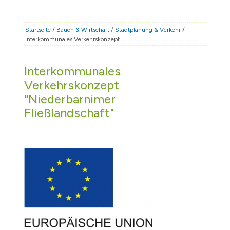
STADT & LEBEN
RATHAUS & POLITIK
Startseite
/
Bauen & Wirtschaft
/
Stadtplanung & Verkehr
/
Interkommunales Verkehrskonzept
BÜRGERSERVICE
FAMILIE & BILDUNG
Interkommunales
TOURISMUS
Verkehrskonzept
"Niederbarnimer
BAUEN & WIRTSCHAFT
Fließlandschaft"