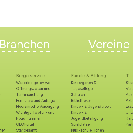
Branchen
Vereine
Bürgerservice
Familie & Bildung
To
Was erledige ich wo
Kindergärten &
Stad
Öffnungszeiten und
Tagespflege
Ver
n
Terminbuchung
Schulen
Ausf
Formulare und Anträge
Bibliotheken
Akt
Medizinische Versorgung
Kinder- & Jugendarbeit
Esse
Wichtige Telefon- und
Kinder- &
Unt
Notrufnummern
Jugendbeteiligung
Kart
GEOPortal
Spielplätze
Part
ohen
Standesamt
Musikschule Hohen