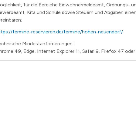
öglichkeit, für die Bereiche Einwohnermeldeamt, Ordnungs- u
n
ewerbeamt, Kita und Schule sowie Steuern und Abgaben einen
erzeichnis
ereinbaren:
levard
ttps://termine-reservieren.de/termine/hohen-neuendorf/
echnische Mindestanforderungen:
hrome 49, Edge, Internet Explorer 11, Safari 9, Firefox 47 ode