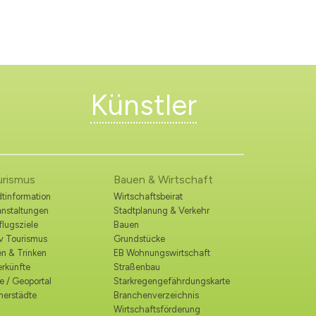
Künstler
urismus
Bauen & Wirtschaft
tinformation
Wirtschaftsbeirat
anstaltungen
Stadtplanung & Verkehr
lugsziele
Bauen
iv Tourismus
Grundstücke
n & Trinken
EB Wohnungswirtschaft
erkünfte
Straßenbau
e / Geoportal
Starkregengefährdungskarte
nerstädte
Branchenverzeichnis
Wirtschaftsförderung