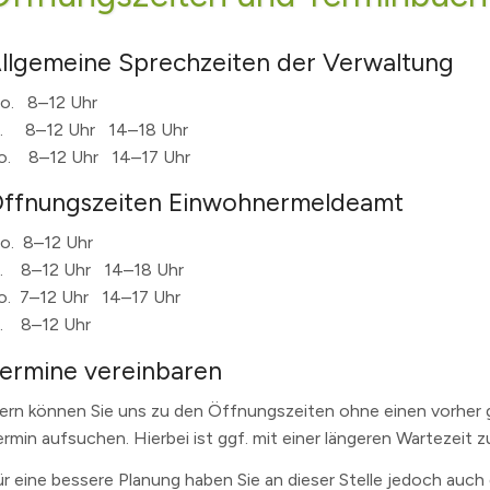
SVV und Ausschüsse - Liveübertragung und Aufzeichnu
Wichtige Telefon- und Notrufnummern
Kinder- & Jugendbeteiligung
Mobil
Essen
llgemeine Sprechzeiten der Verwaltung
Bundestagswahl 2025
GEOPortal
Geoportal Direkt
Spielplätze
Unter
o. 8–12 Uhr
!
Wahl des Rates für Sorben/Wenden 2024
Standesamt
Geodaten/-dienste
Musikschule Hohen Neuendorf e.
Karte
i. 8–12 Uhr 14–18 Uhr
bwasser
Landtagswahlen 2024
Schiedsstelle
Infrastrukturknoten
Volkshochschule
Partn
o. 8–12 Uhr 14–17 Uhr
 Der Hohen Neuendorf Podcast.
rf
Kommunalwahlen und Europawahl 2024
Abfallentsorgung
(Schul)Sozialarbeit
ffnungszeiten Einwohnermeldeamt
Bürgermeisterwahl 2023
Publikationen
Maerker Online
Behindertenbeauftragte
nis
Landratswahl 2021
Offene Kinder- und Jugendtreff
Wasse
o. 8–12 Uhr
i. 8–12 Uhr 14–18 Uhr
ichten
zungsbedingungen für öffentliche Räume
Bundestagswahl 2021
Seniorenbeirat
LÜCKE
o. 7–12 Uhr 14–17 Uhr
g
lpe
fonnummern
Landtagswahlen 2019
Seniorenlotse
Jugen
r. 8–12 Uhr
kanntmachungen
erinnen
ume
n Neuendorf
Allgemeine Bekanntmachungen
Teilhabe
ermine vereinbaren
.
elde
Archiv
ern können Sie uns zu den Öffnungszeiten ohne einen vorher
s
sdorf
Eigenbetrieb Abwasser und Eigenbetrieb Wohnungswirt
ermin aufsuchen. Hierbei ist ggf. mit einer längeren Wartezeit z
3
ranstalter
Haushalt und Jahresabschluss
ür eine bessere Planung haben Sie an dieser Stelle jedoch auch 
hnis
Satzungen, Richtlinien und Ordnungen