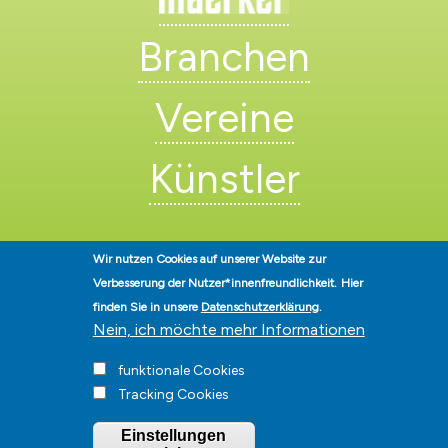
Branchen
Vereine
Künstler
Wir nutzen Cookies auf unserer Website zur
Verbesserung der Nutzer*innenfreundlichkeit.
Hier
finden Sie in unsere
Datenschutzerklärung
.
Nein, ich möchte mehr Informationen
Stadt Hohen Neuendorf • Oranienburger Str. 2 • 16540 Hohen
Neuendorf • Telefon
03303-528-0
• E-Mail:
info@hohen-neuendorf.de
Impressum
|
Presse
|
Datenschutz
|
Barrierefreiheit
|
Hinweisgeberschutz
|
funktionale Cookies
© Hohen-Neuendorf.de, Alle Rechte vorbehalten - Vervielfältigung nur
Tracking Cookies
mit unserer Genehmigung
Einstellungen