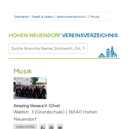
STADT & LEBEN
RATHAUS & POLITIK
Startseite
/
Stadt & Leben
/
Vereinsverzeichnis
/
/ Musik
BÜRGERSERVICE
HOHEN NEUENDORF
VEREINSVERZEICHNIS
FAMILIE & BILDUNG
TOURISMUS
BAUEN & WIRTSCHAFT
Musik
Amazing Voices e.V. (Chor)
Waldstr. 3 (Grundschule) | 16540 Hohen
Neuendorf
mehr Infos