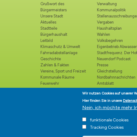
Grußwort des
Verwaltung
Bürgermeisters
Kommunalpolitik
Unsere Stadt
Stellenausschreibunge
Aktuelles
Vergaben
Stadtteile
Haushaltsplan
Bürgerhaushalt
Wahlen
Leitbild
Volksbegehren
Klimaschutz & Umwelt
Eigenbetrieb Abwasser
Fahrradabstellanlage
Stadtfrequenz. Der H
Geschichte
Neuendorf Podcast.
Zahlen & Fakten
Presse
Vereine, Sport und Freizeit
Gleichstellung
Kommunale Räume
Nordbahnnachrichten
Feuerwehr
Amtsblatt
Polizei
Ortsrecht /
Wir nutzen Cookies auf unserer W
Katastrophenschutz
Bekanntmachungen
Hier finden Sie in unsere
Datensc
Kirchen und religiöse
Ehrenbürger
Nein, ich möchte mehr I
Einrichtungen
Veranstaltungskalender
funktionale Cookies
Kultur
Tracking Cookies