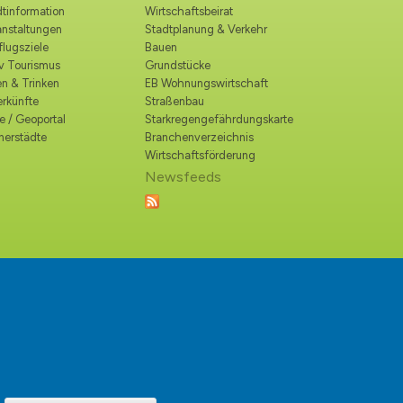
tinformation
Wirtschaftsbeirat
anstaltungen
Stadtplanung & Verkehr
lugsziele
Bauen
iv Tourismus
Grundstücke
n & Trinken
EB Wohnungswirtschaft
erkünfte
Straßenbau
e / Geoportal
Starkregengefährdungskarte
nerstädte
Branchenverzeichnis
Wirtschaftsförderung
Newsfeeds