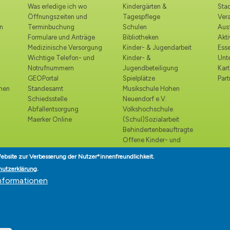
Was erledige ich wo
Kindergärten &
Stad
Öffnungszeiten und
Tagespflege
Ver
n
Terminbuchung
Schulen
Ausf
Formulare und Anträge
Bibliotheken
Akt
Medizinische Versorgung
Kinder- & Jugendarbeit
Esse
Wichtige Telefon- und
Kinder- &
Unt
Notrufnummern
Jugendbeteiligung
Kart
GEOPortal
Spielplätze
Part
ohen
Standesamt
Musikschule Hohen
Schiedsstelle
Neuendorf e.V.
Abfallentsorgung
Volkshochschule
Maerker Online
(Schul)Sozialarbeit
Behindertenbeauftragte
Offene Kinder- und
Jugendtreffs
ebsite zur Verbesserung der Nutzer*innenfreundlichkeit.
Seniorenbeirat
hutzerklärung
.
Seniorenlotse
nformationen
Teilhabe