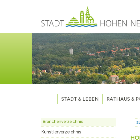
Direkt zum Inhalt
STADT & LEBEN
RATHAUS & P
Grußwort des Bürgermeisters
Verwaltung
Unsere Stadt
Kommunalpoliti
Branchenverzeichnis
St
Aktuelles
Stellenausschr
Weitere Nachri
Künstlerverzeichnis
HO
Stadtteile
Vergaben
Hohen Neuendo