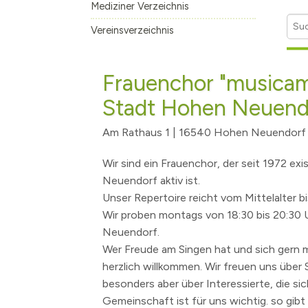
Mediziner Verzeichnis
Bürgerhaushalt
Haushaltsplan
Borgsdorf
Vereinsverzeichnis
Leitbild
Wahlen
Bergfelde
Klimaschutz & Umwelt
Volksbegehren
Stolpe
Machen Sie mit
Frauenchor "musicam
Fahrradabstellanlage
Eigenbetrieb A
Stadt Hohen Neuend
Geschichte
Stadtfrequenz.
Hohen Neuendo
Zahlen & Fakten
Presse
Borgsdorf
Am Rathaus 1 | 16540 Hohen Neuendorf
Vereine, Sport und Freizeit
Gleichstellung
Bergfelde
Vereinsverzeich
Wir sind ein Frauenchor, der seit 1972 ex
Kommunale Räume
Nordbahnnachr
Stolpe
Sportstätten
Allgemeine Nut
Neuendorf aktiv ist.
Feuerwehr
Amtsblatt
Die Urkunde
Sportförderun
Bürgerhaus Sto
Wichtige Tele
Unser Repertoire reicht vom Mittelalter bi
Wir proben montags von 18:30 bis 20:30 U
Polizei
Ortsrecht / Be
Die ersten Lehr
Öffentliche Rä
Löschzug Hohe
Neuendorf.
Katastrophenschutz
Ehrenbürger
Böse Mädchen ..
Löschzug Bergf
Wer Freude am Singen hat und sich gern mal
Kirchen und religiöse Einrichtungen
Das Krankenhau
Löschzug Borg
herzlich willkommen. Wir freuen uns über 
besonders aber über Interessierte, die si
Veranstaltungskalender
Der 17. Juni 195
Registrieren Ve
Gemeinschaft ist für uns wichtig. so gibt
Kultur
Der Mauerbau
Künstlerverzeic