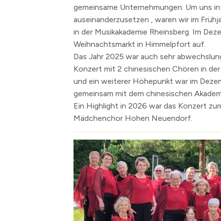
gemeinsame Unternehmungen. Um uns inte
Die S-Bahn
Inhalte anzeige
auseinanderzusetzen , waren wir im Frü
Altes Künstlerv
in der Musikakademie Rheinsberg. Im Dez
Weihnachtsmarkt in Himmelpfort auf.
Skulpturen Bou
Das Jahr 2025 war auch sehr abwechslung
Konzert mit 2 chinesischen Chören in der A
und ein weiterer Höhepunkt war im Deze
gemeinsam mit dem chinesischen Akademik
Ein Highlight in 2026 war das Konzert z
Mädchenchor Hohen Neuendorf.