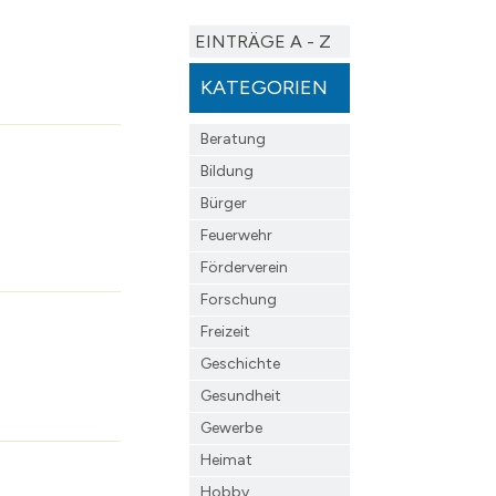
Janów Podlaski
Zentrumsentwicklung
EINTRÄGE A - Z
s
rwerk Hohen Neuendorf
Müllheim im Markgräflerland
Interkommunales Verkeh
KATEGORIEN
 Borgsdorf
Kommunale Wärmeplanu
dclub Bergfelde
Forschungsprojekt KWP 
Beratung
Quartierskonzept Borgs
Bildung
Bürger
Feuerwehr
schaft
Förderverein
Forschung
Freizeit
Geschichte
Gesundheit
Gewerbe
Heimat
Hobby