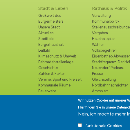
Stadt & Leben
Rathaus & Politik
Grußwort des
Verwaltung
Bürgermeisters
Kommunalpolitik
Unsere Stadt
Stellenausschreibunge
Aktuelles
Vergaben
Stadtteile
Haushaltsplan
Bürgerhaushalt
Wahlen
Leitbild
Volksbegehren
Klimaschutz & Umwelt
Eigenbetrieb Abwasser
Fahrradabstellanlage
Stadtfrequenz. Der H
Geschichte
Neuendorf Podcast.
Zahlen & Fakten
Presse
Vereine, Sport und Freizeit
Gleichstellung
Kommunale Räume
Nordbahnnachrichten
Feuerwehr
Amtsblatt
Polizei
Ortsrecht /
Wir nutzen Cookies auf unserer W
Katastrophenschutz
Bekanntmachungen
Hier finden Sie in unsere
Datensc
Kirchen und religiöse
Ehrenbürger
Nein, ich möchte mehr I
Einrichtungen
Veranstaltungskalender
funktionale Cookies
Kultur