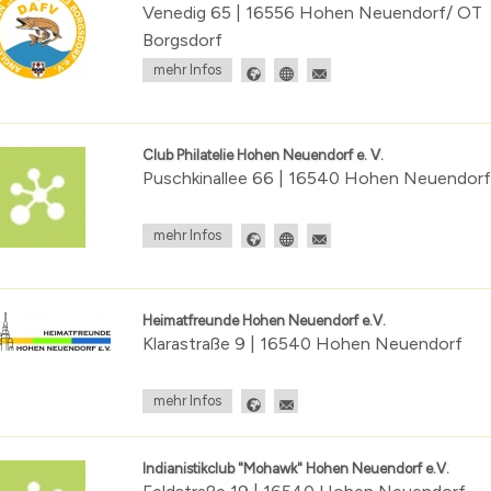
Venedig 65 | 16556 Hohen Neuendorf/ OT
Bürgermeisterwahl 2023
Publikationen
Maerker Online
Behindertenbeauftragte
Borgsdorf
nis
Landratswahl 2021
Offene Kinder- und Jugendtreff
Wasse
mehr Infos
ichten
zungsbedingungen für öffentliche Räume
Bundestagswahl 2021
Seniorenbeirat
LÜCKE
g
lpe
fonnummern
Landtagswahlen 2019
Seniorenlotse
Jugen
Club Philatelie Hohen Neuendorf e. V.
kanntmachungen
erinnen
ume
n Neuendorf
Allgemeine Bekanntmachungen
Teilhabe
Puschkinallee 66 | 16540 Hohen Neuendorf
.
elde
Archiv
mehr Infos
s
sdorf
Eigenbetrieb Abwasser und Eigenbetrieb Wohnungswirt
3
ranstalter
Haushalt und Jahresabschluss
hnis
Satzungen, Richtlinien und Ordnungen
Heimatfreunde Hohen Neuendorf e.V.
n
Klarastraße 9 | 16540 Hohen Neuendorf
erzeichnis
mehr Infos
levard
Indianistikclub "Mohawk" Hohen Neuendorf e.V.