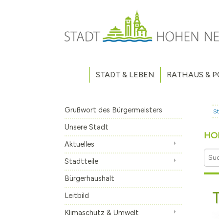
Direkt zum Inhalt
STADT & LEBEN
RATHAUS & P
Grußwort des Bürgermeisters
Verwaltung
Unsere Stadt
Kommunalpoliti
Grußwort des Bürgermeisters
St
Aktuelles
Stellenausschr
Weitere Nachri
Unsere Stadt
HO
Stadtteile
Vergaben
Hohen Neuendo
Aktuelles
Bürgerhaushalt
Haushaltsplan
Borgsdorf
Stadtteile
Leitbild
Wahlen
Bergfelde
Bürgerhaushalt
Klimaschutz & Umwelt
Volksbegehren
Stolpe
Machen Sie mit
T
Leitbild
Fahrradabstellanlage
Eigenbetrieb A
Klimaschutz & Umwelt
Geschichte
Stadtfrequenz.
Hohen Neuendo