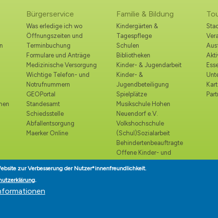
Bürgerservice
Familie & Bildung
To
Was erledige ich wo
Kindergärten &
Stad
Öffnungszeiten und
Tagespflege
Ver
n
Terminbuchung
Schulen
Ausf
Formulare und Anträge
Bibliotheken
Akt
Medizinische Versorgung
Kinder- & Jugendarbeit
Esse
Wichtige Telefon- und
Kinder- &
Unt
Notrufnummern
Jugendbeteiligung
Kart
GEOPortal
Spielplätze
Part
ohen
Standesamt
Musikschule Hohen
Schiedsstelle
Neuendorf e.V.
Abfallentsorgung
Volkshochschule
Maerker Online
(Schul)Sozialarbeit
Behindertenbeauftragte
Offene Kinder- und
Jugendtreffs
ebsite zur Verbesserung der Nutzer*innenfreundlichkeit.
Seniorenbeirat
hutzerklärung
.
Seniorenlotse
nformationen
Teilhabe