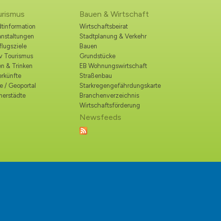
urismus
Bauen & Wirtschaft
tinformation
Wirtschaftsbeirat
anstaltungen
Stadtplanung & Verkehr
lugsziele
Bauen
iv Tourismus
Grundstücke
n & Trinken
EB Wohnungswirtschaft
erkünfte
Straßenbau
e / Geoportal
Starkregengefährdungskarte
nerstädte
Branchenverzeichnis
Wirtschaftsförderung
Newsfeeds