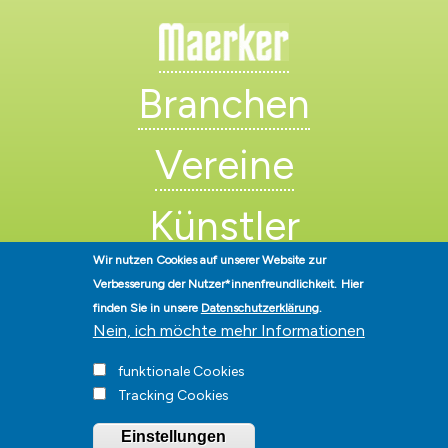
Branchen
Vereine
Künstler
Wir nutzen Cookies auf unserer Website zur
Verbesserung der Nutzer*innenfreundlichkeit.
Hier
finden Sie in unsere
Datenschutzerklärung
.
Nein, ich möchte mehr Informationen
funktionale Cookies
Stadt Hohen Neuendorf • Oranienburger Str. 2 • 16540 Hohen
Tracking Cookies
Neuendorf • Telefon
03303-528-0
• E-Mail:
info@hohen-neuendorf.de
Impressum
|
Presse
|
Datenschutz
|
Barrierefreiheit
|
Hinweisgeberschutz
|
© Hohen-Neuendorf.de, Alle Rechte vorbehalten - Vervielfältigung nur
Einstellungen