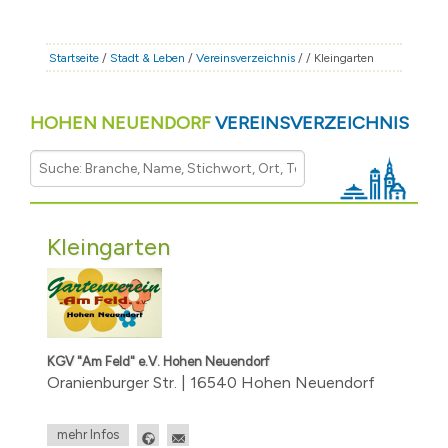
STADT & LEBEN
RATHAUS & POLITIK
Startseite
/
Stadt & Leben
/
Vereinsverzeichnis
/
/ Kleingarten
BÜRGERSERVICE
HOHEN NEUENDORF
VEREINSVERZEICHNIS
FAMILIE & BILDUNG
TOURISMUS
BAUEN & WIRTSCHAFT
Kleingarten
KGV "Am Feld" e.V. Hohen Neuendorf
Oranienburger Str. | 16540 Hohen Neuendorf
mehr Infos