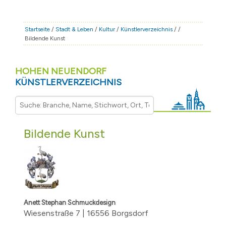
STADT & LEBEN
RATHAUS & POLITIK
Startseite
/
Stadt & Leben
/
Kultur
/
Künstlerverzeichnis
/
/
Bildende Kunst
BÜRGERSERVICE
FAMILIE & BILDUNG
HOHEN NEUENDORF
TOURISMUS
KÜNSTLERVERZEICHNIS
BAUEN & WIRTSCHAFT
Bildende Kunst
Anett Stephan Schmuckdesign
Wiesenstraße 7 | 16556 Borgsdorf