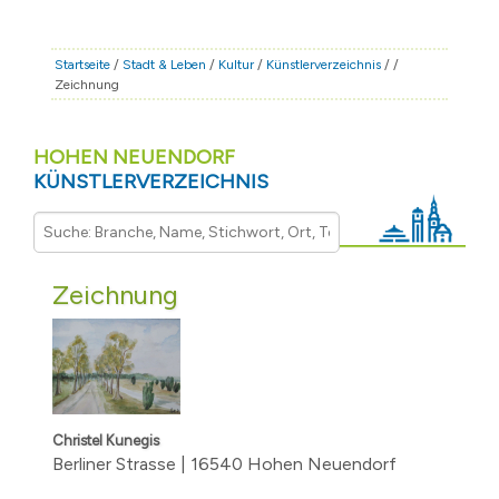
STADT & LEBEN
RATHAUS & POLITIK
Startseite
/
Stadt & Leben
/
Kultur
/
Künstlerverzeichnis
/
/
Zeichnung
BÜRGERSERVICE
FAMILIE & BILDUNG
HOHEN NEUENDORF
TOURISMUS
KÜNSTLERVERZEICHNIS
BAUEN & WIRTSCHAFT
Zeichnung
Christel Kunegis
Berliner Strasse | 16540 Hohen Neuendorf