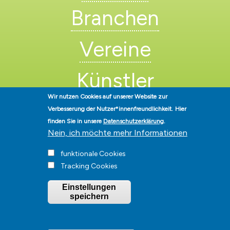
Branchen
Vereine
Künstler
Wir nutzen Cookies auf unserer Website zur
Verbesserung der Nutzer*innenfreundlichkeit.
Hier
finden Sie in unsere
Datenschutzerklärung
.
Nein, ich möchte mehr Informationen
funktionale Cookies
Stadt Hohen Neuendorf • Oranienburger Str. 2 • 16540 Hohen
Tracking Cookies
Neuendorf • Telefon
03303-528-0
• E-Mail:
info@hohen-neuendorf.de
Impressum
|
Presse
|
Datenschutz
|
Barrierefreiheit
|
Hinweisgeberschutz
|
Einstellungen
© Hohen-Neuendorf.de, Alle Rechte vorbehalten - Vervielfältigung nur
speichern
mit unserer Genehmigung