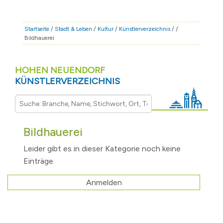
STADT & LEBEN
RATHAUS & POLITIK
Startseite
/
Stadt & Leben
/
Kultur
/
Künstlerverzeichnis
/
/
Bildhauerei
BÜRGERSERVICE
FAMILIE & BILDUNG
HOHEN NEUENDORF
TOURISMUS
KÜNSTLERVERZEICHNIS
BAUEN & WIRTSCHAFT
Bildhauerei
Leider gibt es in dieser Kategorie noch keine
Einträge
Anmelden