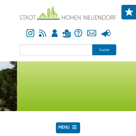
Direkt zum Inhalt
Instagram
Newsfeed
Anmelden
Hilfe
Kontakt
Presse
Leichte Sprache
Suche
MENU