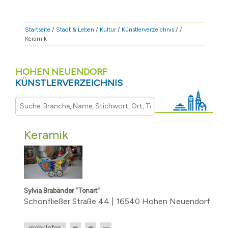
STADT & LEBEN
RATHAUS & POLITIK
Startseite
/
Stadt & Leben
/
Kultur
/
Künstlerverzeichnis
/
/
Keramik
BÜRGERSERVICE
FAMILIE & BILDUNG
HOHEN NEUENDORF
TOURISMUS
KÜNSTLERVERZEICHNIS
BAUEN & WIRTSCHAFT
Keramik
Sylvia Brabänder "Tonart"
Schönfließer Straße 44 | 16540 Hohen Neuendorf
mehr Infos