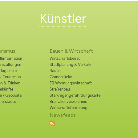
Künstler
urismus
Bauen & Wirtschaft
tinformation
Wirtschaftsbeirat
anstaltungen
Stadtplanung & Verkehr
lugsziele
Bauen
iv Tourismus
Grundstücke
n & Trinken
EB Wohnungswirtschaft
erkünfte
Straßenbau
e / Geoportal
Starkregengefährdungskarte
nerstädte
Branchenverzeichnis
Wirtschaftsförderung
Newsfeeds