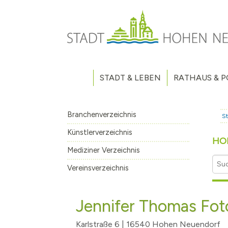
Direkt zum Inhalt
STADT & LEBEN
RATHAUS & P
Grußwort des Bürgermeisters
Verwaltung
Unsere Stadt
Kommunalpoliti
Branchenverzeichnis
St
Aktuelles
Stellenausschr
Weitere Nachri
Künstlerverzeichnis
HO
Stadtteile
Vergaben
Hohen Neuendo
Mediziner Verzeichnis
Bürgerhaushalt
Haushaltsplan
Borgsdorf
Vereinsverzeichnis
Leitbild
Wahlen
Bergfelde
Klimaschutz & Umwelt
Volksbegehren
Stolpe
Machen Sie mit
Jennifer Thomas Fot
Fahrradabstellanlage
Eigenbetrieb A
Karlstraße 6 | 16540 Hohen Neuendorf
Geschichte
Stadtfrequenz.
Hohen Neuendo