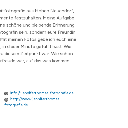
Bürgermeisterwahl 2023
Publikationen
Maerker Online
Behindertenbeauftragte
raitfotografin aus Hohen Neuendorf,
nis
Landratswahl 2021
Offene Kinder- und Jugendtreff
Wasse
omente festzuhalten. Meine Aufgabe
ine schöne und bleibende Erinnerung
ichten
zungsbedingungen für öffentliche Räume
Bundestagswahl 2021
Seniorenbeirat
LÜCKE
tografin sein, sondern eure Freundin,
g
lpe
fonnummern
Landtagswahlen 2019
Seniorenlotse
Jugen
 Mit meinen Fotos gebe ich euch eine
kanntmachungen
erinnen
ume
n Neuendorf
Allgemeine Bekanntmachungen
Teilhabe
, in dieser Minute gefühlt hast. Wie
.
elde
Archiv
zu diesem Zeitpunkt war. Wie schön
orfreude war, auf das was kommen
s
sdorf
Eigenbetrieb Abwasser und Eigenbetrieb Wohnungswirt
3
ranstalter
Haushalt und Jahresabschluss
hnis
Satzungen, Richtlinien und Ordnungen
n
info@jenniferthomas-fotografie.de
erzeichnis
http://www.jenniferthomas-
fotografie.de
levard