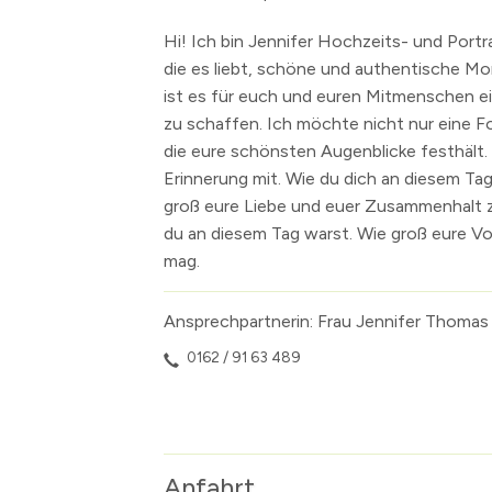
Zahlen & Fakten
Presse
Borgsdorf
Hi! Ich bin Jennifer Hochzeits- und Port
Vereine, Sport und Freizeit
Gleichstellung
Bergfelde
Vereinsverzeich
die es liebt, schöne und authentische M
ist es für euch und euren Mitmenschen e
Kommunale Räume
Nordbahnnachr
Stolpe
Sportstätten
Allgemeine Nut
zu schaffen. Ich möchte nicht nur eine Fo
Feuerwehr
Amtsblatt
Die Urkunde
Sportförderun
Bürgerhaus Sto
Wichtige Tele
die eure schönsten Augenblicke festhält.
Polizei
Ortsrecht / Be
Die ersten Lehr
Öffentliche Rä
Löschzug Hohe
Erinnerung mit. Wie du dich an diesem Tag
Katastrophenschutz
Ehrenbürger
Böse Mädchen ..
Löschzug Bergf
groß eure Liebe und euer Zusammenhalt 
du an diesem Tag warst. Wie groß eure V
Kirchen und religiöse Einrichtungen
Das Krankenhau
Löschzug Borg
mag.
Veranstaltungskalender
Der 17. Juni 195
Registrieren Ve
Kultur
Der Mauerbau
Künstlerverzeic
Ansprechpartnerin: Frau Jennifer Thomas
Die S-Bahn
Inhalte anzeige
0162 / 91 63 489
Altes Künstlerv
Skulpturen Bou
Anfahrt