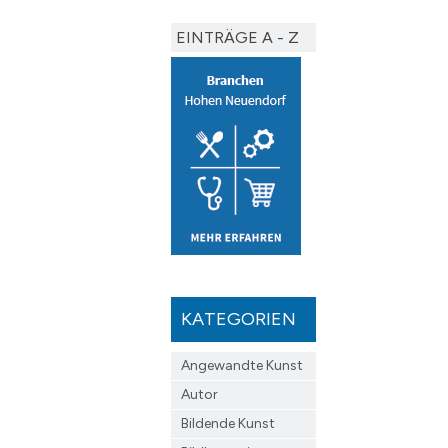
Janów Podlaski
Zentrumsentwicklung
EINTRÄGE A - Z
s
rwerk Hohen Neuendorf
Müllheim im Markgräflerland
Interkommunales Verkeh
 Borgsdorf
Kommunale Wärmeplanu
dclub Bergfelde
Forschungsprojekt KWP 
Quartierskonzept Borgs
schaft
KATEGORIEN
Angewandte Kunst
Autor
Bildende Kunst