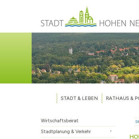
Direkt zum Inhalt
STADT & LEBEN
RATHAUS & P
Grußwort des Bürgermeisters
Verwaltung
Unsere Stadt
Kommunalpoliti
Wirtschaftsbeirat
St
Aktuelles
Stellenausschr
Weitere Nachri
Stadtplanung & Verkehr
HO
Stadtteile
Vergaben
Hohen Neuendo