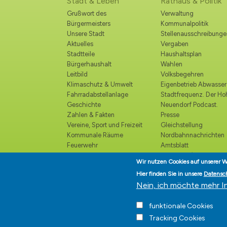
Stadt & Leben
Rathaus & Politik
Grußwort des
Verwaltung
Bürgermeisters
Kommunalpolitik
Unsere Stadt
Stellenausschreibunge
Aktuelles
Vergaben
Stadtteile
Haushaltsplan
Bürgerhaushalt
Wahlen
Leitbild
Volksbegehren
Klimaschutz & Umwelt
Eigenbetrieb Abwasser
Fahrradabstellanlage
Stadtfrequenz. Der H
Geschichte
Neuendorf Podcast.
Zahlen & Fakten
Presse
Vereine, Sport und Freizeit
Gleichstellung
Kommunale Räume
Nordbahnnachrichten
Feuerwehr
Amtsblatt
Polizei
Ortsrecht /
Wir nutzen Cookies auf unserer W
Katastrophenschutz
Bekanntmachungen
Hier finden Sie in unsere
Datensc
Kirchen und religiöse
Ehrenbürger
Nein, ich möchte mehr I
Einrichtungen
Veranstaltungskalender
funktionale Cookies
Kultur
Tracking Cookies