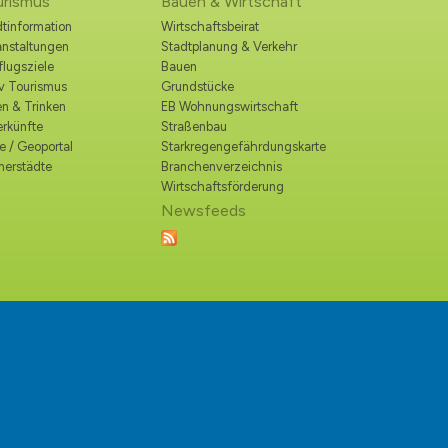
urismus
Bauen & Wirtschaft
tinformation
Wirtschaftsbeirat
anstaltungen
Stadtplanung & Verkehr
lugsziele
Bauen
iv Tourismus
Grundstücke
n & Trinken
EB Wohnungswirtschaft
erkünfte
Straßenbau
e / Geoportal
Starkregengefährdungskarte
nerstädte
Branchenverzeichnis
Wirtschaftsförderung
Newsfeeds