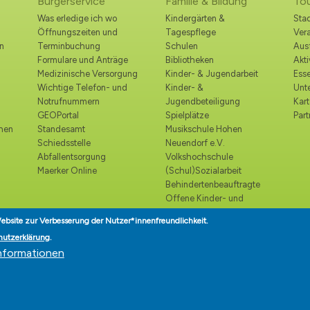
Bürgerservice
Familie & Bildung
To
Was erledige ich wo
Kindergärten &
Stad
Öffnungszeiten und
Tagespflege
Ver
n
Terminbuchung
Schulen
Ausf
Formulare und Anträge
Bibliotheken
Akt
Medizinische Versorgung
Kinder- & Jugendarbeit
Esse
Wichtige Telefon- und
Kinder- &
Unt
Notrufnummern
Jugendbeteiligung
Kart
GEOPortal
Spielplätze
Part
ohen
Standesamt
Musikschule Hohen
Schiedsstelle
Neuendorf e.V.
Abfallentsorgung
Volkshochschule
Maerker Online
(Schul)Sozialarbeit
Behindertenbeauftragte
Offene Kinder- und
Jugendtreffs
ebsite zur Verbesserung der Nutzer*innenfreundlichkeit.
Seniorenbeirat
hutzerklärung
.
Seniorenlotse
nformationen
Teilhabe