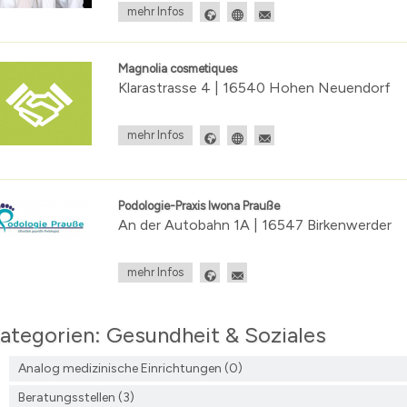
mehr Infos
n
erzeichnis
Magnolia cosmetiques
levard
Klarastrasse 4 | 16540 Hohen Neuendorf
mehr Infos
Podologie-Praxis Iwona Prauße
An der Autobahn 1A | 16547 Birkenwerder
mehr Infos
ategorien: Gesundheit & Soziales
Analog medizinische Einrichtungen (0)
Beratungsstellen (3)