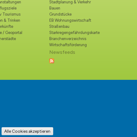
anstaltungen
Stadtplanung & Verkehr
lugsziele
Bauen
iv Tourismus
Grundstücke
n & Trinken
EB Wohnungswirtschaft
erkünfte
Straßenbau
e / Geoportal
Starkregengefährdungskarte
nerstädte
Branchenverzeichnis
Wirtschaftsförderung
Newsfeeds
Alle Cookies akzeptieren
:
info@hohen-neuendorf.de