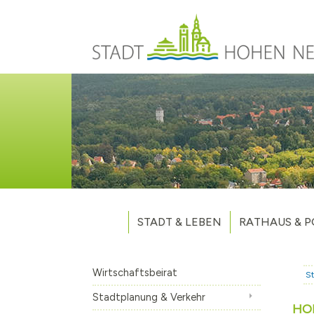
Direkt zum Inhalt
STADT & LEBEN
RATHAUS & P
Grußwort des Bürgermeisters
Verwaltung
Unsere Stadt
Kommunalpoliti
Wirtschaftsbeirat
St
Aktuelles
Stellenausschr
Weitere Nachri
Stadtplanung & Verkehr
HO
Stadtteile
Vergaben
Hohen Neuendo