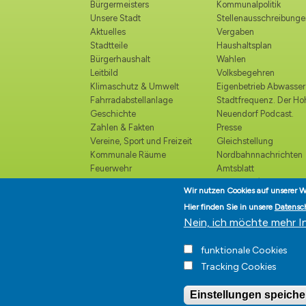
Bürgermeisters
Kommunalpolitik
Unsere Stadt
Stellenausschreibunge
Aktuelles
Vergaben
Stadtteile
Haushaltsplan
Bürgerhaushalt
Wahlen
Leitbild
Volksbegehren
Klimaschutz & Umwelt
Eigenbetrieb Abwasser
Fahrradabstellanlage
Stadtfrequenz. Der H
Geschichte
Neuendorf Podcast.
Zahlen & Fakten
Presse
Vereine, Sport und Freizeit
Gleichstellung
Kommunale Räume
Nordbahnnachrichten
Feuerwehr
Amtsblatt
Polizei
Ortsrecht /
Wir nutzen Cookies auf unserer W
Katastrophenschutz
Bekanntmachungen
Hier finden Sie in unsere
Datensc
Kirchen und religiöse
Ehrenbürger
Nein, ich möchte mehr I
Einrichtungen
Veranstaltungskalender
funktionale Cookies
Kultur
Tracking Cookies
Einstellungen speiche
Stadt Hohen Neuendorf • Or