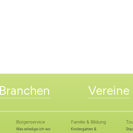
Branchen
Vereine
Bürgerservice
Familie & Bildung
To
Was erledige ich wo
Kindergärten &
Stad