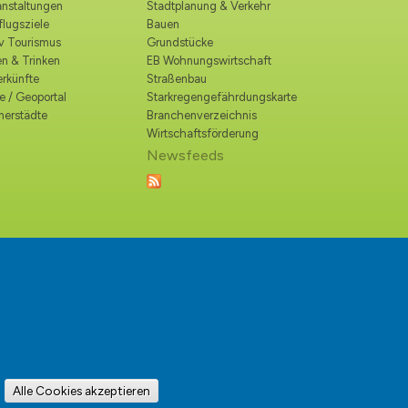
anstaltungen
Stadtplanung & Verkehr
lugsziele
Bauen
iv Tourismus
Grundstücke
n & Trinken
EB Wohnungswirtschaft
erkünfte
Straßenbau
e / Geoportal
Starkregengefährdungskarte
nerstädte
Branchenverzeichnis
Wirtschaftsförderung
Newsfeeds
Alle Cookies akzeptieren
:
info@hohen-neuendorf.de