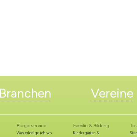
Branchen
Vereine
Bürgerservice
Familie & Bildung
To
Was erledige ich wo
Kindergärten &
Stad