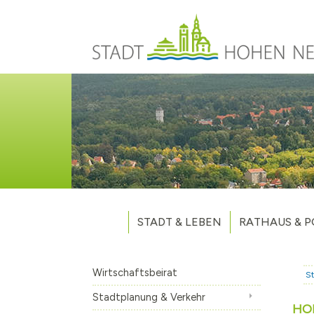
Direkt zum Inhalt
STADT & LEBEN
RATHAUS & P
Grußwort des Bürgermeisters
Verwaltung
Unsere Stadt
Kommunalpoliti
Wirtschaftsbeirat
St
Aktuelles
Stellenausschr
Weitere Nachri
Stadtplanung & Verkehr
HO
Stadtteile
Vergaben
Hohen Neuendo