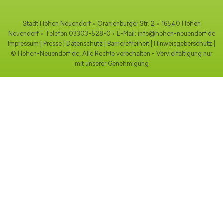
Stadt Hohen Neuendorf • Oranienburger Str. 2 • 16540 Hohen
Neuendorf • Telefon
03303-528-0
• E-Mail:
info@hohen-neuendorf.de
Impressum
|
Presse
|
Datenschutz
|
Barrierefreiheit
|
Hinweisgeberschutz
|
© Hohen-Neuendorf.de, Alle Rechte vorbehalten - Vervielfältigung nur
mit unserer Genehmigung