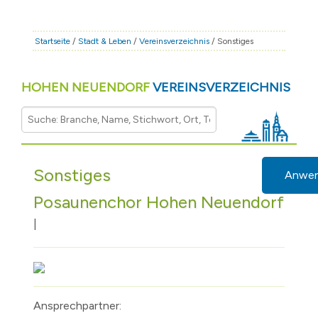
STADT & LEBEN
RATHAUS & POLITIK
Startseite
/
Stadt & Leben
/
Vereinsverzeichnis
/ Sonstiges
BÜRGERSERVICE
HOHEN NEUENDORF
VEREINSVERZEICHNIS
FAMILIE & BILDUNG
TOURISMUS
BAUEN & WIRTSCHAFT
Sonstiges
Anwe
Posaunenchor Hohen Neuendorf
|
Ansprechpartner: