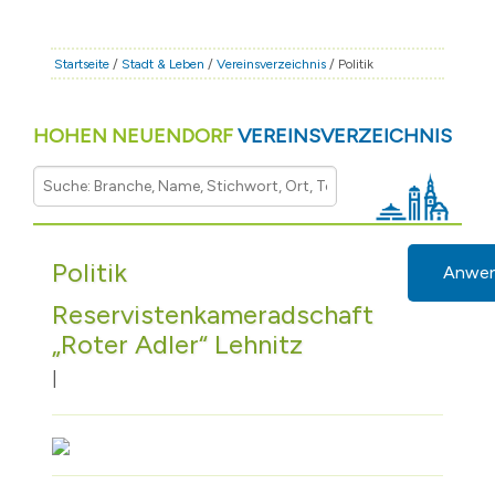
STADT & LEBEN
RATHAUS & POLITIK
Startseite
/
Stadt & Leben
/
Vereinsverzeichnis
/ Politik
BÜRGERSERVICE
HOHEN NEUENDORF
VEREINSVERZEICHNIS
FAMILIE & BILDUNG
TOURISMUS
BAUEN & WIRTSCHAFT
Politik
Anwe
Reservistenkameradschaft
„Roter Adler“ Lehnitz
|