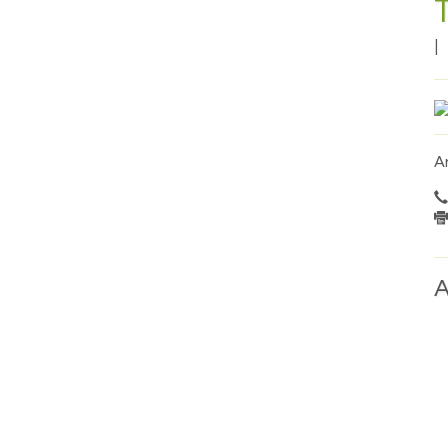
|
A
A