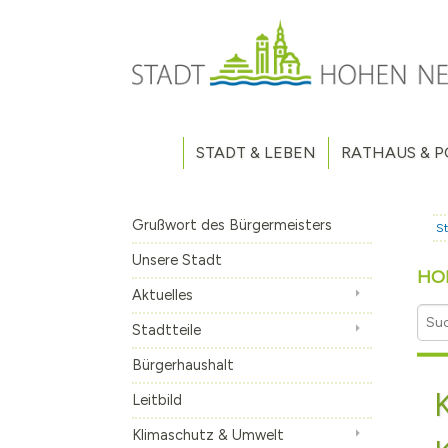
Direkt zum Inhalt
STADT & LEBEN
RATHAUS & P
Grußwort des Bürgermeisters
Verwaltung
Unsere Stadt
Kommunalpoliti
Grußwort des Bürgermeisters
St
Aktuelles
Stellenausschr
Weitere Nachri
Unsere Stadt
HO
Stadtteile
Vergaben
Hohen Neuendo
Aktuelles
Bürgerhaushalt
Haushaltsplan
Borgsdorf
Stadtteile
Leitbild
Wahlen
Bergfelde
Bürgerhaushalt
Klimaschutz & Umwelt
Volksbegehren
Stolpe
Machen Sie mit
Leitbild
Fahrradabstellanlage
Eigenbetrieb A
Klimaschutz & Umwelt
Geschichte
Stadtfrequenz.
Hohen Neuendo