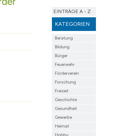
rder
Janów Podlaski
Zentrumsentwicklung
EINTRÄGE A - Z
s
rwerk Hohen Neuendorf
Müllheim im Markgräflerland
Interkommunales Verkeh
KATEGORIEN
 Borgsdorf
Kommunale Wärmeplanu
dclub Bergfelde
Forschungsprojekt KWP 
Beratung
Quartierskonzept Borgs
Bildung
Bürger
Feuerwehr
schaft
Förderverein
Forschung
Freizeit
Geschichte
Gesundheit
Gewerbe
Heimat
Hobby