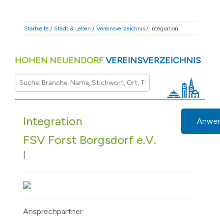
STADT & LEBEN
RATHAUS & POLITIK
Startseite
/
Stadt & Leben
/
Vereinsverzeichnis
/ Integration
BÜRGERSERVICE
HOHEN NEUENDORF
VEREINSVERZEICHNIS
FAMILIE & BILDUNG
TOURISMUS
BAUEN & WIRTSCHAFT
Integration
Anwe
FSV Forst Borgsdorf e.V.
|
Ansprechpartner: