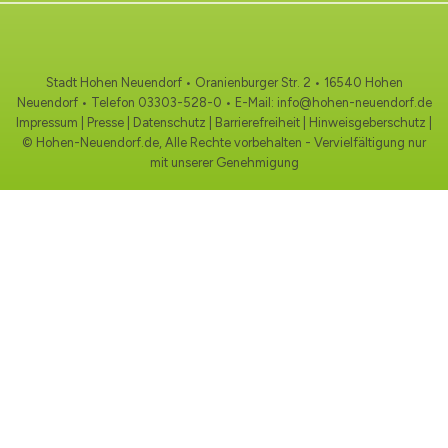
Stadt Hohen Neuendorf • Oranienburger Str. 2 • 16540 Hohen
Neuendorf • Telefon
03303-528-0
• E-Mail:
info@hohen-neuendorf.de
Impressum
|
Presse
|
Datenschutz
|
Barrierefreiheit
|
Hinweisgeberschutz
|
© Hohen-Neuendorf.de, Alle Rechte vorbehalten - Vervielfältigung nur
mit unserer Genehmigung