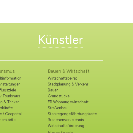
Künstler
urismus
Bauen & Wirtschaft
tinformation
Wirtschaftsbeirat
anstaltungen
Stadtplanung & Verkehr
lugsziele
Bauen
iv Tourismus
Grundstücke
n & Trinken
EB Wohnungswirtschaft
erkünfte
Straßenbau
e / Geoportal
Starkregengefährdungskarte
nerstädte
Branchenverzeichnis
Wirtschaftsförderung
Newsfeeds