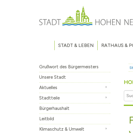
Direkt zum Inhalt
STADT & LEBEN
RATHAUS & P
Grußwort des Bürgermeisters
Verwaltung
Unsere Stadt
Kommunalpoliti
Grußwort des Bürgermeisters
St
Aktuelles
Stellenausschr
Weitere Nachri
Unsere Stadt
HO
Stadtteile
Vergaben
Hohen Neuendo
Aktuelles
Bürgerhaushalt
Haushaltsplan
Borgsdorf
Stadtteile
Leitbild
Wahlen
Bergfelde
Bürgerhaushalt
Klimaschutz & Umwelt
Volksbegehren
Stolpe
Machen Sie mit
Leitbild
Fahrradabstellanlage
Eigenbetrieb A
Klimaschutz & Umwelt
Geschichte
Stadtfrequenz.
Hohen Neuendo