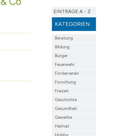
 & Co
Janów Podlaski
Zentrumsentwicklung
EINTRÄGE A - Z
s
rwerk Hohen Neuendorf
Müllheim im Markgräflerland
Interkommunales Verkeh
KATEGORIEN
 Borgsdorf
Kommunale Wärmeplanu
dclub Bergfelde
Forschungsprojekt KWP 
Beratung
Quartierskonzept Borgs
Bildung
Bürger
Feuerwehr
schaft
Förderverein
Forschung
Freizeit
Geschichte
Gesundheit
Gewerbe
Heimat
Hobby