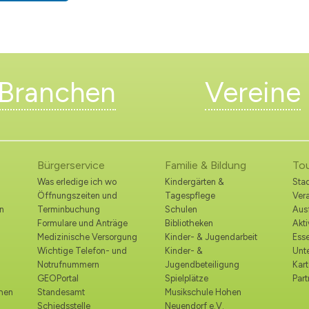
Branchen
Vereine
Bürgerservice
Familie & Bildung
To
Was erledige ich wo
Kindergärten &
Stad
Öffnungszeiten und
Tagespflege
Ver
n
Terminbuchung
Schulen
Ausf
Formulare und Anträge
Bibliotheken
Akt
Medizinische Versorgung
Kinder- & Jugendarbeit
Esse
Wichtige Telefon- und
Kinder- &
Unt
Notrufnummern
Jugendbeteiligung
Kart
GEOPortal
Spielplätze
Part
ohen
Standesamt
Musikschule Hohen
Schiedsstelle
Neuendorf e.V.