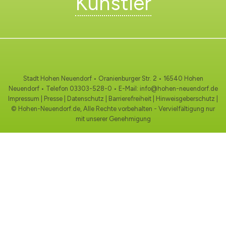
Künstler
Stadt Hohen Neuendorf • Oranienburger Str. 2 • 16540 Hohen
Neuendorf • Telefon
03303-528-0
• E-Mail:
info@hohen-neuendorf.de
Impressum
|
Presse
|
Datenschutz
|
Barrierefreiheit
|
Hinweisgeberschutz
|
© Hohen-Neuendorf.de, Alle Rechte vorbehalten - Vervielfältigung nur
mit unserer Genehmigung