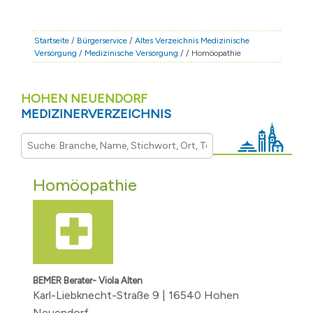
STADT & LEBEN
RATHAUS & POLITIK
Startseite
/
Bürgerservice
/
Altes Verzeichnis Medizinische
Versorgung
/
Medizinische Versorgung
/
/ Homöopathie
BÜRGERSERVICE
FAMILIE & BILDUNG
HOHEN NEUENDORF
TOURISMUS
MEDIZINERVERZEICHNIS
BAUEN & WIRTSCHAFT
Homöopathie
BEMER Berater- Viola Alten
Karl-Liebknecht-Straße 9 | 16540 Hohen
Neuendorf