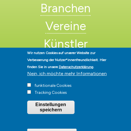
Branchen
Vereine
Künstler
Wir nutzen Cookies auf unserer Website zur
Verbesserung der Nutzer*innenfreundlichkeit.
Hier
finden Sie in unsere
Datenschutzerklärung
.
Nein, ich möchte mehr Informationen
funktionale Cookies
Stadt Hohen Neuendorf • Oranienburger Str. 2 • 16540 Hohen
Tracking Cookies
Neuendorf • Telefon
03303-528-0
• E-Mail:
info@hohen-neuendorf.de
Impressum
|
Presse
|
Datenschutz
|
Barrierefreiheit
|
Hinweisgeberschutz
|
Einstellungen
© Hohen-Neuendorf.de, Alle Rechte vorbehalten - Vervielfältigung nur
speichern
mit unserer Genehmigung