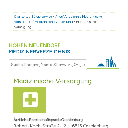
STADT & LEBEN
RATHAUS & POLITIK
Startseite
/
Bürgerservice
/
Altes Verzeichnis Medizinische
Versorgung
/
Medizinische Versorgung
/ Medizinische
BÜRGERSERVICE
Versorgung
FAMILIE & BILDUNG
TOURISMUS
HOHEN NEUENDORF
MEDIZINERVERZEICHNIS
BAUEN & WIRTSCHAFT
Medizinische Versorgung
Ärztliche Bereitschaftspraxis Oranienburg
Robert-Koch-Straße 2-12 | 16515 Oranienburg