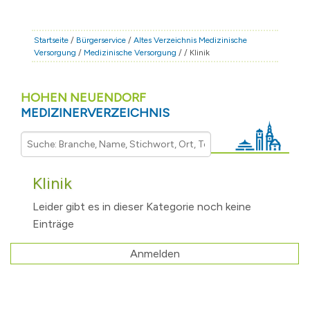
STADT & LEBEN
RATHAUS & POLITIK
Startseite
/
Bürgerservice
/
Altes Verzeichnis Medizinische
Versorgung
/
Medizinische Versorgung
/
/ Klinik
BÜRGERSERVICE
FAMILIE & BILDUNG
HOHEN NEUENDORF
TOURISMUS
MEDIZINERVERZEICHNIS
BAUEN & WIRTSCHAFT
Klinik
Leider gibt es in dieser Kategorie noch keine
Einträge
Anmelden