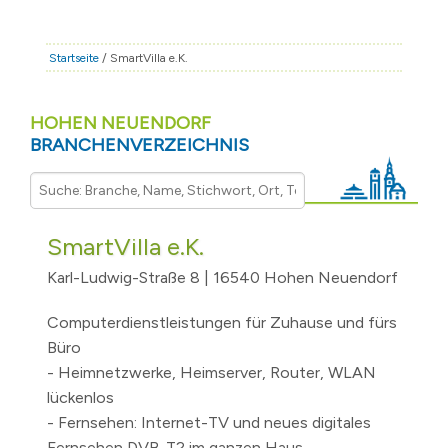
STADT & LEBEN
RATHAUS & POLITIK
Startseite
/ SmartVilla e.K.
BÜRGERSERVICE
HOHEN NEUENDORF
FAMILIE & BILDUNG
BRANCHENVERZEICHNIS
TOURISMUS
BAUEN & WIRTSCHAFT
SmartVilla e.K.
Karl-Ludwig-Straße 8 | 16540 Hohen Neuendorf
Computerdienstleistungen für Zuhause und fürs
Büro
- Heimnetzwerke, Heimserver, Router, WLAN
lückenlos
- Fernsehen: Internet-TV und neues digitales
Fernsehen DVB-T2 im ganzen Haus