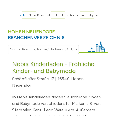
STADT & LEBEN
RATHAUS & POLITIK
Startseite
/ Nebis Kinderladen - Fröhliche Kinder- und Babymode
BÜRGERSERVICE
HOHEN NEUENDORF
FAMILIE & BILDUNG
BRANCHENVERZEICHNIS
TOURISMUS
BAUEN & WIRTSCHAFT
Nebis Kinderladen - Fröhliche
Kinder- und Babymode
Schönfließer Straße 17 | 16540 Hohen
Neuendorf
In Nebis Kinderladen finden Sie fröhliche Kinder-
und Babymode verschiedenster Marken z.B. von
Sterntaler, Kanz, Lego Ware u.v.m. Außerdem