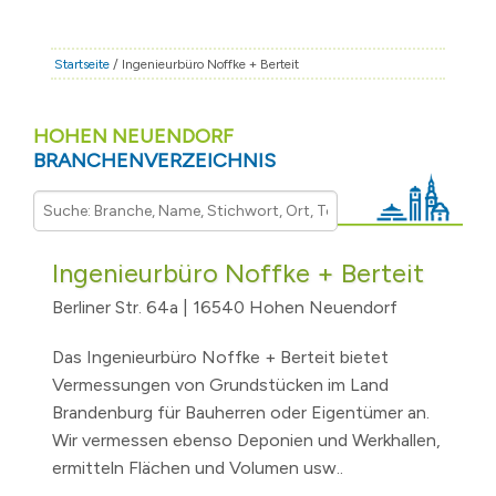
STADT & LEBEN
RATHAUS & POLITIK
Startseite
/ Ingenieurbüro Noffke + Berteit
BÜRGERSERVICE
HOHEN NEUENDORF
FAMILIE & BILDUNG
BRANCHENVERZEICHNIS
TOURISMUS
BAUEN & WIRTSCHAFT
Ingenieurbüro Noffke + Berteit
Berliner Str. 64a | 16540 Hohen Neuendorf
Das Ingenieurbüro Noffke + Berteit bietet
Vermessungen von Grundstücken im Land
Brandenburg für Bauherren oder Eigentümer an.
Wir vermessen ebenso Deponien und Werkhallen,
ermitteln Flächen und Volumen usw..