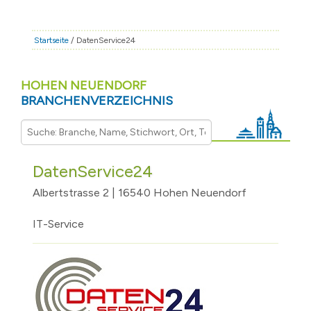
STADT & LEBEN
RATHAUS & POLITIK
Startseite
/ DatenService24
BÜRGERSERVICE
HOHEN NEUENDORF
FAMILIE & BILDUNG
BRANCHENVERZEICHNIS
TOURISMUS
BAUEN & WIRTSCHAFT
DatenService24
Albertstrasse 2 | 16540 Hohen Neuendorf
IT-Service