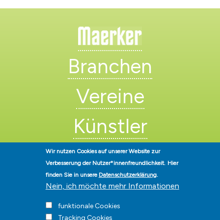
Branchen
Vereine
Künstler
Wir nutzen Cookies auf unserer Website zur
Verbesserung der Nutzer*innenfreundlichkeit.
Hier
finden Sie in unsere
Datenschutzerklärung
.
Nein, ich möchte mehr Informationen
Stadt Hohen Neuendorf • Oranienburger Str. 2 • 16540 Hohen
funktionale Cookies
Neuendorf • Telefon
03303-528-0
• E-Mail:
info@hohen-neuendorf.de
Tracking Cookies
Impressum
|
Presse
|
Datenschutz
|
Barrierefreiheit
|
Hinweisgeberschutz
|